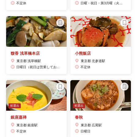
不定休
日曜・祝日・第3月曜（火・木はランチのみ休業）
馥香 浅草橋本店
小熊飯店
東京都 浅草橋駅
東京都 北参道駅
日曜日（祝日は営業しております）
不定休
初選出
初選出
銀座嘉禅
春秋
東京都 銀座駅
東京都 広尾駅
不定休
日曜日