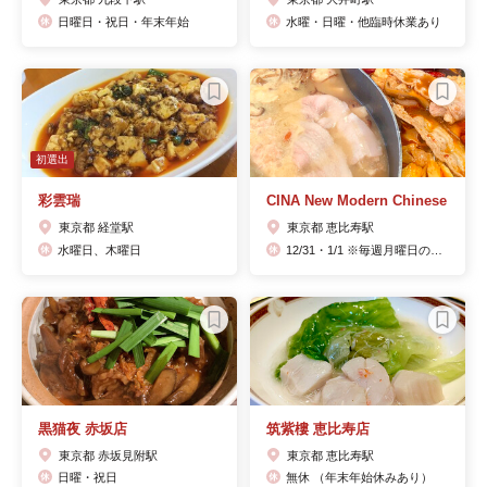
日曜日・祝日・年末年始
水曜・日曜・他臨時休業あり
初選出
彩雲瑞
CINA New Modern Chinese
東京都 経堂駅
東京都 恵比寿駅
水曜日、木曜日
12/31・1/1 ※毎週月曜日のランチタイム定休日(月曜日が祝日の場合、翌火曜日が振替定休日となります)
黒猫夜 赤坂店
筑紫樓 恵比寿店
東京都 赤坂見附駅
東京都 恵比寿駅
日曜・祝日
無休 （年末年始休みあり）