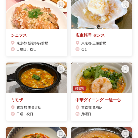
シェフス
広東料理 センス
東京都 新宿御苑前駅
東京都 三越前駅
日曜日、祝日
なし
初選出
ミモザ
中華ダイニング 一途一心
東京都 表参道駅
東京都 亀有駅
日曜・祝日
月曜日