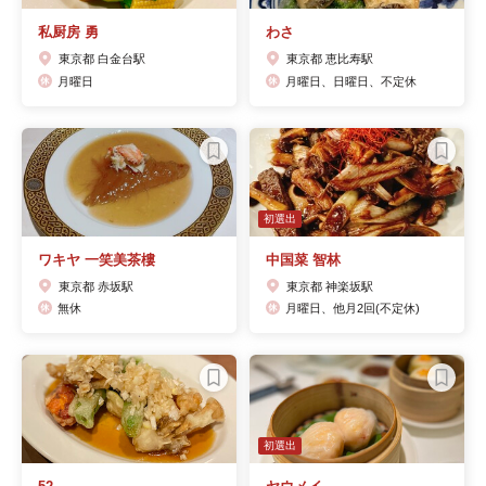
私厨房 勇
わさ
東京都 白金台駅
東京都 恵比寿駅
月曜日
月曜日、日曜日、不定休
初選出
ワキヤ 一笑美茶樓
中国菜 智林
東京都 赤坂駅
東京都 神楽坂駅
無休
月曜日、他月2回(不定休)
初選出