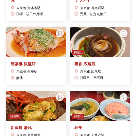
52
ヤウメイ
東京都 六本木駅
東京都 有楽町駅
日曜・祝日の月曜
元旦、法定点検日
初選出
筑紫樓 銀座店
飄香 広尾店
東京都 銀座駅
東京都 広尾駅
無休
月曜日、日曜日
初選出
初選出
新富町 湯浅
珉亭
東京都 新富町駅
東京都 下北沢駅