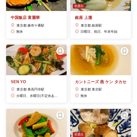
初選出
中国飯店 富麗華
銀座 上瀧
東京都 麻布十番駅
東京都 銀座駅
無休
日曜日、祝日、年末年始
SEN YO
カントニーズ 燕 ケン タカセ
東京都 東高円寺駅
東京都 東京駅
火曜日、水曜日(不定休あり) 金曜ランチ休み
無休
初選出