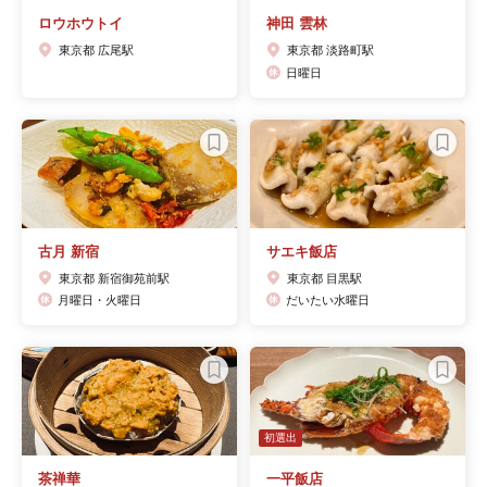
ロウホウトイ
神田 雲林
東京都 広尾駅
東京都 淡路町駅
日曜日
古月 新宿
サエキ飯店
東京都 新宿御苑前駅
東京都 目黒駅
月曜日・火曜日
だいたい水曜日
初選出
茶禅華
一平飯店