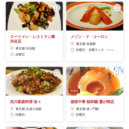
スーツァン・レストラン陳
メゾン・ド・ユーロン
渋谷店
東京都 赤坂駅
東京都 渋谷駅
日曜日・月曜ランチ・ハッピーマンデーは日・月連休
水曜日
初選出
四川家庭料理 珍々
個室中華 頤和園 霞が関店
東京都 京成小岩駅
東京都 虎ノ門駅
日曜日
日曜日