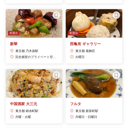
初選出
初選出
新華
西亀有 ギャラリー
東京都 乃木坂駅
東京都 葛飾区
完全個室のプライベート空間で味わう新しい中華！ゲーテレストラン大賞選出店☆小山薫堂氏絶賛のステーキを満喫！中国料理【礼華】の新店舗。乃木坂イノベーティブシノワを満喫！不定休
火曜日
中国酒家 大三元
フルタ
東京都 錦糸町駅
東京都 新富町駅
月曜・火曜
月曜日・日曜日