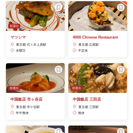
初選出
マツシマ
4000 Chinese Restaurant
東京都 代々木上原駅
東京都 広尾駅
水曜日
不定休
初選出
初選出
中国飯店 市ヶ谷店
中国飯店 三田店
東京都 市ケ谷駅
東京都 三田駅
年中無休
無休