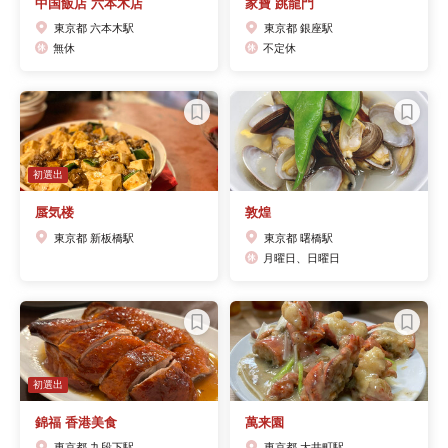
中国飯店 六本木店
家寶 跳龍門
東京都 六本木駅
東京都 銀座駅
無休
不定休
初選出
蜃気楼
敦煌
東京都 新板橋駅
東京都 曙橋駅
月曜日、日曜日
初選出
錦福 香港美食
萬来園
東京都 九段下駅
東京都 大井町駅