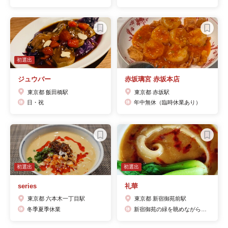
初選出
ジュウバー
赤坂璃宮 赤坂本店
東京都 飯田橋駅
東京都 赤坂駅
日・祝
年中無休（臨時休業あり）
初選出
初選出
series
礼華
東京都 六本木一丁目駅
東京都 新宿御苑前駅
冬季夏季休業
新宿御苑の緑を眺めながら開放感あるテラスや個室でフカヒレ姿煮や北京ダックを満喫◆味覚と感性を豊かに満たす美食空間。伝統的な上海料理をベースにしながら枠にとらわれない新感覚を盛り込み、 食材の個性を大切に、油脂分を控えめにした繊細な味わいをご提供。無休（年末年始休）