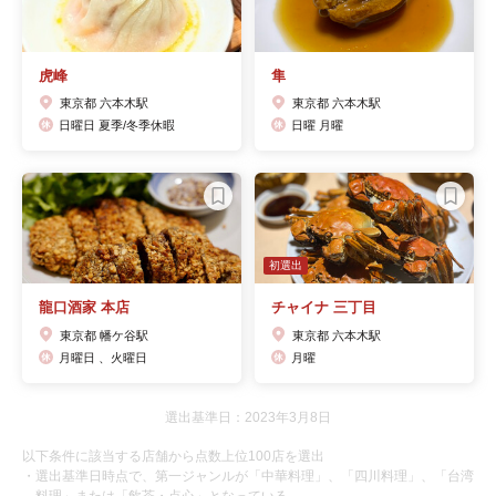
虎峰
隼
東京都 六本木駅
東京都 六本木駅
日曜日 夏季/冬季休暇
日曜 月曜
初選出
龍口酒家 本店
チャイナ 三丁目
東京都 幡ケ谷駅
東京都 六本木駅
月曜日 、火曜日
月曜
選出基準日：2023年3月8日
以下条件に該当する店舗から点数上位100店を選出
・選出基準日時点で、第一ジャンルが「中華料理」、「四川料理」、「台湾