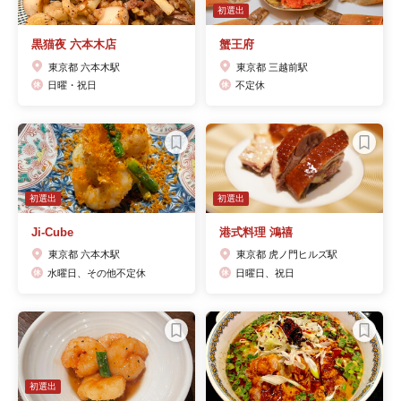
初選出
黒猫夜 六本木店
蟹王府
東京都 六本木駅
東京都 三越前駅
日曜・祝日
不定休
初選出
初選出
Ji-Cube
港式料理 鴻禧
東京都 六本木駅
東京都 虎ノ門ヒルズ駅
水曜日、その他不定休
日曜日、祝日
初選出