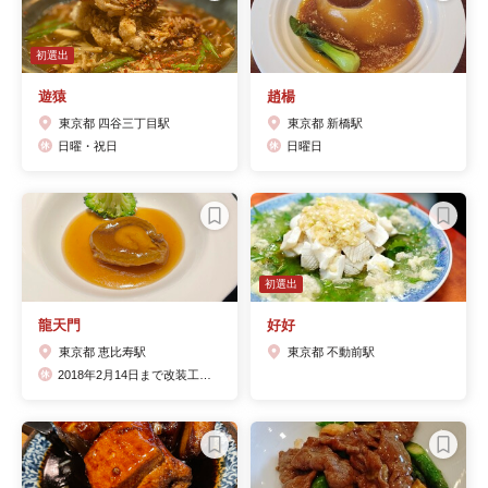
初選出
遊猿
趙楊
東京都 四谷三丁目駅
東京都 新橋駅
日曜・祝日
日曜日
初選出
龍天門
好好
東京都 恵比寿駅
東京都 不動前駅
2018年2月14日まで改装工事のため、一時休業/2018年2月15日リニューアルグランドオープン