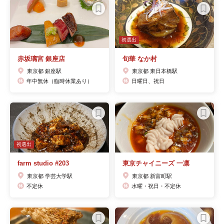
初選出
赤坂璃宮 銀座店
旬華 なか村
東京都 銀座駅
東京都 東日本橋駅
年中無休（臨時休業あり）
日曜日、祝日
初選出
farm studio #203
東京チャイニーズ 一凛
東京都 学芸大学駅
東京都 新富町駅
不定休
水曜・祝日・不定休