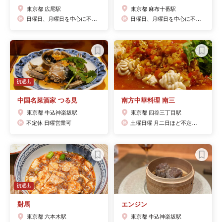
東京都 広尾駅
東京都 麻布十番駅
日曜日、月曜日を中心に不定休。
日曜日、月曜日を中心に不定休
初選出
中国名菜酒家 つる見
南方中華料理 南三
東京都 牛込神楽坂駅
東京都 四谷三丁目駅
不定休 日曜営業可
土曜日曜 月二日ほど不定休あり
初選出
對馬
エンジン
東京都 六本木駅
東京都 牛込神楽坂駅