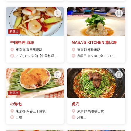
初選出
中国料理 琥珀
MASA’S KITCHEN 恵比寿
東京都 高田馬場駅
東京都 恵比寿駅
アプリにて告知【中国料理琥珀】で検索＆ダウンロード☆
月曜日 ※3/10（金）～12（日）は臨時休業とさせていただきます。
初選出
の弥七
虎穴
東京都 四谷三丁目駅
東京都 馬喰横山駅
日曜
月曜日