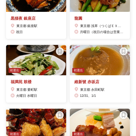
黒猫夜 銀座店
龍圓
東京都 銀座駅
東京都 浅草（つくばＥＸＰ）駅
祝日
月曜日（祝日の場合は営業、翌火曜日休み）休業日は電話に出られません。
初選出
初選出
福満苑 鼓楼
維新號 赤坂店
東京都 要町駅
東京都 永田町駅
火曜日 水曜日
12/31、1/1
初選出
初選出