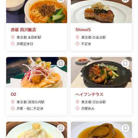
赤坂 四川飯店
ShinoiS
東京都 永田町駅
東京都 白金台駅
月曜定休日
不定休
O2
ヘイフンテラス
東京都 清澄白河駅
東京都 日比谷駅
月曜・他に不定休
月曜休み