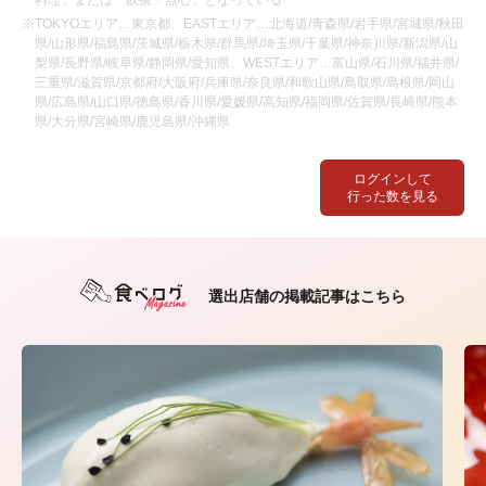
料理」または「飲茶・点心」となっている
※TOKYOエリア…東京都、EASTエリア…北海道/青森県/岩手県/宮城県/秋田
県/山形県/福島県/茨城県/栃木県/群馬県/埼玉県/千葉県/神奈川県/新潟県/山
梨県/長野県/岐阜県/静岡県/愛知県、WESTエリア…富山県/石川県/福井県/
三重県/滋賀県/京都府/大阪府/兵庫県/奈良県/和歌山県/鳥取県/島根県/岡山
県/広島県/山口県/徳島県/香川県/愛媛県/高知県/福岡県/佐賀県/長崎県/熊本
県/大分県/宮崎県/鹿児島県/沖縄県
ログインして
行った数を見る
選出店舗の掲載記事はこちら