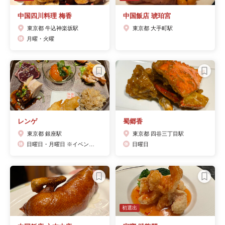
中国四川料理 梅香
中国飯店 琥珀宮
東京都 牛込神楽坂駅
東京都 大手町駅
月曜・火曜
レンゲ
蜀郷香
東京都 銀座駅
東京都 四谷三丁目駅
日曜日・月曜日 ※イベント等によりお休みをいただく場合があります
日曜日
初選出