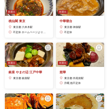
初選出
初選出
桃仙閣 東京
中華寝台
東京都 六本木駅
東京都 神泉駅
不定休 ホームページよりご確認ください。
不定休
初選出
初選出
銀座 やまの辺 江戸中華
慈華
東京都 銀座駅
東京都 外苑前駅
月曜,他不定休