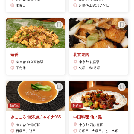
水曜日
月曜(祝日の場合翌日)
蓮香
北京遊膳
東京都 白金高輪駅
東京都 荻窪駅
不定休
火曜・第1月曜
初選出
初選出
みこころ 無添加チャイナ935
中国料理 仙ノ孫
東京都 神保町駅
東京都 西荻窪駅
日曜日、祝日
月曜日。火曜日。と、水曜日のランチ