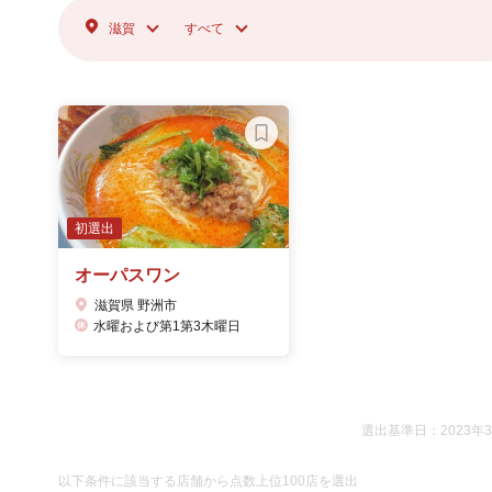
滋賀
すべて
初選出
オーパスワン
滋賀県 野洲市
水曜および第1第3木曜日
選出基準日：2023年
以下条件に該当する店舗から点数上位100店を選出