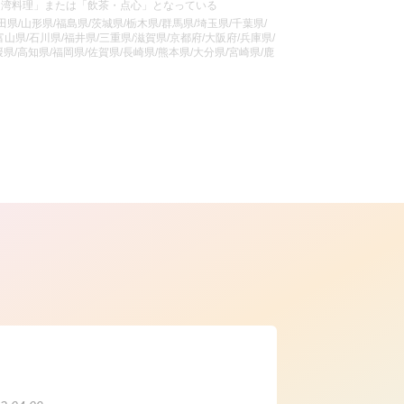
台湾料理」または「飲茶・点心」となっている
県/山形県/福島県/茨城県/栃木県/群馬県/埼玉県/千葉県/
山県/石川県/福井県/三重県/滋賀県/京都府/大阪府/兵庫県/
県/高知県/福岡県/佐賀県/長崎県/熊本県/大分県/宮崎県/鹿
ら