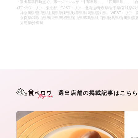
・選出基準日時点で、第一ジャンルが「中華料理」、「四川料理」、「
※TOKYOエリア…東京都、EASTエリア…北海道/青森県/岩手県/宮城県/秋田
神奈川県/新潟県/山梨県/長野県/岐阜県/静岡県/愛知県、WESTエリア…富
奈良県/和歌山県/鳥取県/島根県/岡山県/広島県/山口県/徳島県/香川県/愛媛
児島県/沖縄県
選出店舗の掲載記事はこち