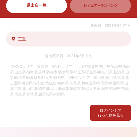
選出店一覧
レビュアーランキング
発表日：2021年4月27日
三重
選出基準日：2021年3月初旬
※TOKYOエリア…東京都、EASTエリア…北海道/青森県/岩手県/宮城県/秋田
県/山形県/福島県/茨城県/栃木県/群馬県/埼玉県/千葉県/神奈川県/新潟県/山
梨県/長野県/岐阜県/静岡県/愛知県、WESTエリア…富山県/石川県/福井県/
三重県/滋賀県/京都府/大阪府/兵庫県/奈良県/和歌山県/鳥取県/島根県/岡山
県/広島県/山口県/徳島県/香川県/愛媛県/高知県/福岡県/佐賀県/長崎県/熊本
県/大分県/宮崎県/鹿児島県/沖縄県
ログインして
行った数を見る