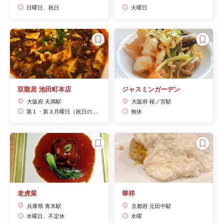
日曜日、祝日
火曜日
双龍居 池田町本店
ジャスミンガーデン
大阪府 天満駅
大阪府 桜ノ宮駅
第１・第３月曜日（祝日の場合は翌日）
無休
老虎菜
華祥
兵庫県 青木駅
京都府 元田中駅
水曜日、不定休
水曜