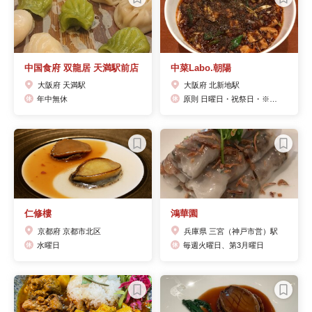
中国食府 双龍居 天満駅前店
中菜Labo.朝陽
大阪府 天満駅
大阪府 北新地駅
年中無休
原則 日曜日・祝祭日・※他不定休有
仁修樓
鴻華園
京都府 京都市北区
兵庫県 三宮（神戸市営）駅
水曜日
毎週火曜日、第3月曜日