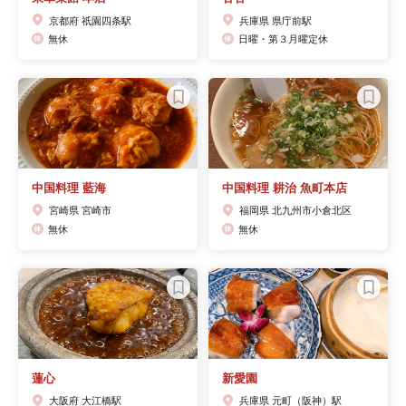
京都府 祇園四条駅
兵庫県 県庁前駅
無休
日曜・第３月曜定休
中国料理 藍海
中国料理 耕治 魚町本店
宮崎県 宮崎市
福岡県 北九州市小倉北区
無休
無休
蓮心
新愛園
大阪府 大江橋駅
兵庫県 元町（阪神）駅