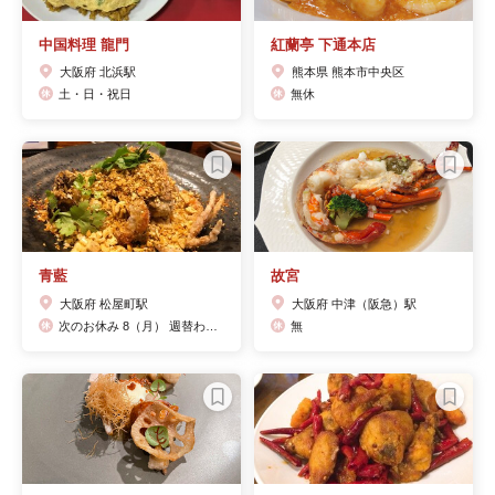
中国料理 龍門
紅蘭亭 下通本店
大阪府 北浜駅
熊本県 熊本市中央区
土・日・祝日
無休
青藍
故宮
大阪府 松屋町駅
大阪府 中津（阪急）駅
次のお休み 8（月） 週替わり 坦々麺
無