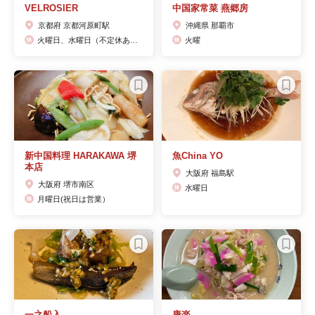
VELROSIER
中国家常菜 燕郷房
京都府 京都河原町駅
沖縄県 那覇市
火曜日、水曜日（不定休あり）
火曜
新中国料理 HARAKAWA 堺
魚China YO
本店
大阪府 福島駅
大阪府 堺市南区
水曜日
月曜日(祝日は営業）
一之船入
康楽