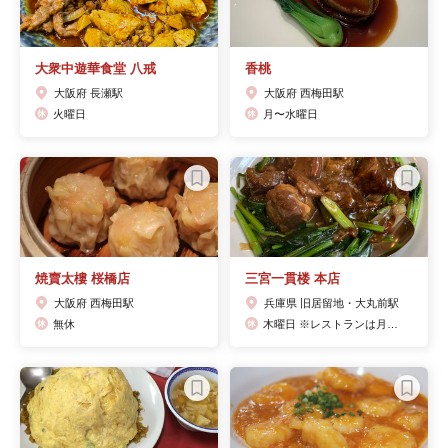
大衆中遊華食堂 八戒
香桃
大阪府 長瀬駅
大阪府 西梅田駅
火曜日
月〜水曜日
焼賣太樓 桜橋店
三宮一貫楼 本店
大阪府 西梅田駅
兵庫県 旧居留地・大丸前駅
無休
木曜日 ※レストランは月曜日も休業