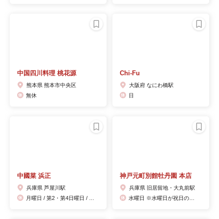
中国四川料理 桃花源
Chi-Fu
熊本県 熊本市中央区
大阪府 なにわ橋駅
無休
日
中國菜 浜正
神戸元町別館牡丹園 本店
兵庫県 芦屋川駅
兵庫県 旧居留地・大丸前駅
月曜日 / 第2・第4日曜日 / 火曜日ランチタイム
水曜日 ※水曜日が祝日の場合は翌日