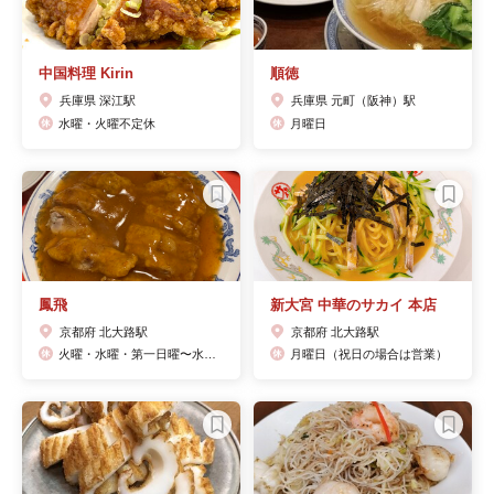
中国料理 Kirin
順徳
兵庫県 深江駅
兵庫県 元町（阪神）駅
水曜・火曜不定休
月曜日
鳳飛
新大宮 中華のサカイ 本店
京都府 北大路駅
京都府 北大路駅
火曜・水曜・第一日曜〜水曜・第三日曜〜水曜
月曜日（祝日の場合は営業）