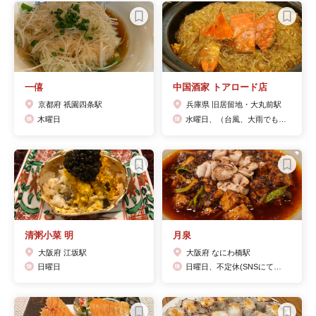
一僖
中国酒家 トアロード店
京都府 祇園四条駅
兵庫県 旧居留地・大丸前駅
木曜日
水曜日、（台風、大雨でもだいたい営業します。)
清粥小菜 明
月泉
大阪府 江坂駅
大阪府 なにわ橋駅
日曜日
日曜日、不定休(SNSにて告知)