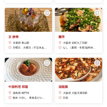
京 静華
蘭亭
京都府 東山駅
大阪府 谷町九丁目駅
月曜日、火曜日（不定休あり）
なし （夏期・冬期 臨時休業あり）
中国料理 翆陽
福龍園
徳島県 鳴門市
大阪府 大阪天満宮駅
無休 ※但し、夜食及びルームサービスは金曜日・土曜日及び特別営業期間のみ営業
日祝