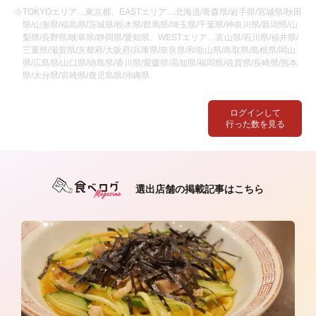
※TOKYOエリア…東京都、EASTエリア…北海道/青森県/岩手県/宮城県/秋田
県/山形県/福島県/茨城県/栃木県/群馬県/埼玉県/千葉県/神奈川県/新潟県/山
梨県/長野県/岐阜県/静岡県/愛知県、WESTエリア…富山県/石川県/福井県/
三重県/滋賀県/京都府/大阪府/兵庫県/奈良県/和歌山県/鳥取県/島根県/岡山
県/広島県/山口県/徳島県/香川県/愛媛県/高知県/福岡県/佐賀県/長崎県/熊本
県/大分県/宮崎県/鹿児島県/沖縄県
ログインして
行った数を見る
選出店舗の掲載記事はこちら