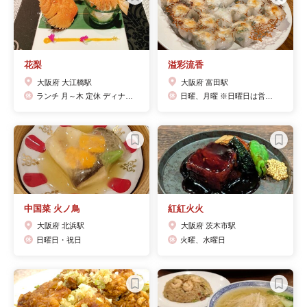
花梨
溢彩流香
大阪府 大江橋駅
大阪府 富田駅
ランチ 月～木 定休 ディナー 月～水 定休
日曜、月曜 ※日曜日は営業の場合も在ります
中国菜 火ノ鳥
紅紅火火
大阪府 北浜駅
大阪府 茨木市駅
日曜日・祝日
火曜、水曜日