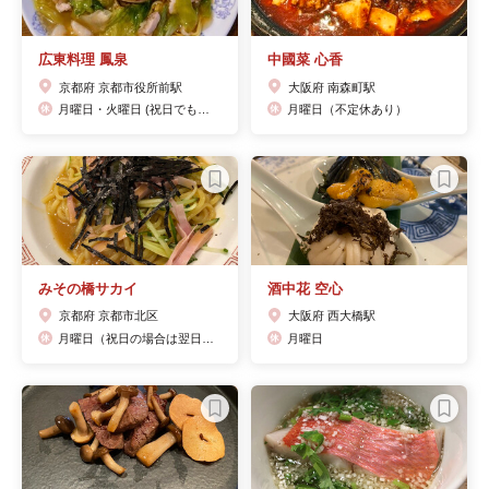
広東料理 鳳泉
中國菜 心香
京都府 京都市役所前駅
大阪府 南森町駅
月曜日・火曜日 (祝日でも定休日)
月曜日（不定休あり）
みその橋サカイ
酒中花 空心
京都府 京都市北区
大阪府 西大橋駅
月曜日（祝日の場合は翌日）・１／１～１／３
月曜日