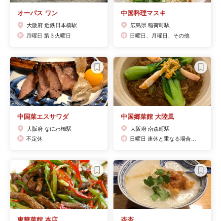
オーパス ワン
中国料理マスキ
大阪府 近鉄日本橋駅
広島県 稲荷町駅
月曜日 第３火曜日
日曜日、月曜日、その他
中国菜エスサワダ
中国郷菜館 大陸風
大阪府 なにわ橋駅
大阪府 南森町駅
不定休
日曜日 連休と重なる場合は連休最終日に振替
東華菜館 本店
杏杏