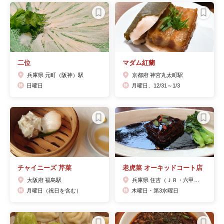
二位
マダム紅蘭
兵庫県 元町（阪神）駅
京都府 神宮丸太町駅
日曜日
月曜日、12/31～1/3
チャイニーズ 芹菜
老虎菜 オーキッドコート店
大阪府 福島駅
兵庫県 住吉（ＪＲ・六甲ライナー）駅
月曜日（祝日を含む）
木曜日・第3水曜日