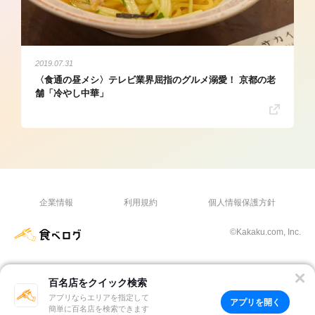
2019.07.31
〈食通の昼メシ〉テレビ業界屈指のグルメ溺愛！ 京都の老
舗「冷やし中華」
企業情報
利用規約
個人情報保護方針
©Kakaku.com, Inc.
百名店をクイック検索
アプリならエリアを指定して
アプリを開く
簡単に百名店を検索できます