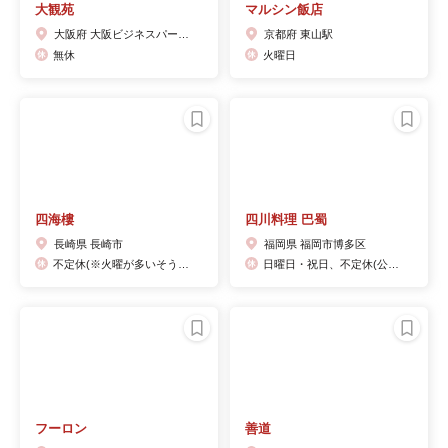
大観苑
マルシン飯店
大阪府 大阪ビジネスパーク駅
京都府 東山駅
無休
火曜日
四海樓
四川料理 巴蜀
長崎県 長崎市
福岡県 福岡市博多区
不定休(※火曜が多いそうです)、年末年始
日曜日・祝日、不定休(公式サイトにて告知)
フーロン
善道