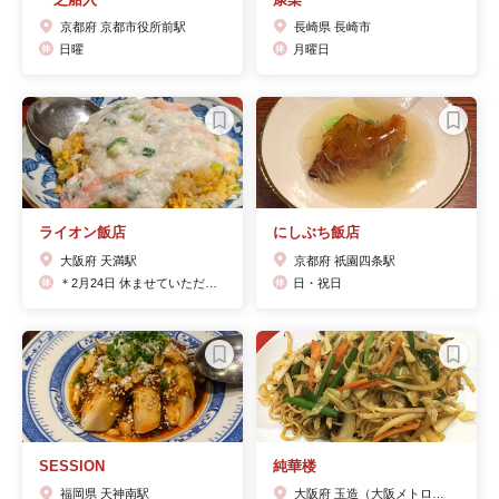
京都府 京都市役所前駅
長崎県 長崎市
日曜
月曜日
ライオン飯店
にしぶち飯店
大阪府 天満駅
京都府 祇園四条駅
＊2月24日 休ませていただきます。
日・祝日
SESSION
純華楼
福岡県 天神南駅
大阪府 玉造（大阪メトロ）駅