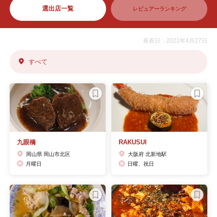
選出店一覧
レビュアーランキング
発表日：2021年4月27日
すべて
九眼橋
RAKUSUI
岡山県 岡山市北区
大阪府 北新地駅
月曜日
日曜、祝日