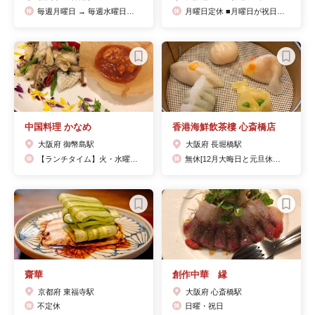
毎週月曜日 → 毎週水曜日へ変更 ２０２１年０３月から変更となりました
月曜日定休 ■月曜日が祝日の場合は営業します。
中国料理 かなめ
香港海鮮飲茶樓 心斎橋店
大阪府 御幣島駅
大阪府 長堀橋駅
【ランチタイム】火・水曜日 【ディナータイム】火曜日（水曜日は不定休）＊臨時休業等は公式ＨＰにてお知らせしております。
無休[12月大晦日と元旦休業】
齋華
創作中華 縁
京都府 東福寺駅
大阪府 心斎橋駅
不定休
日曜・祝日