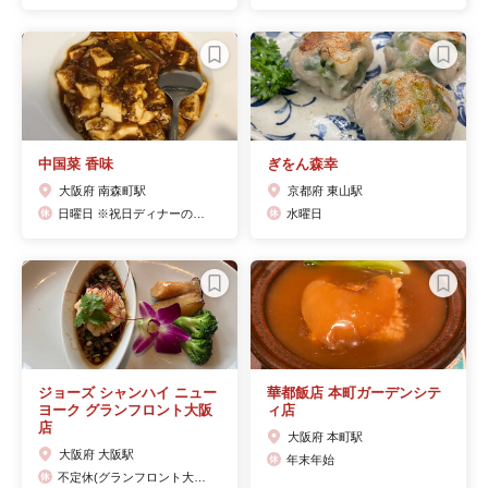
中国菜 香味
ぎをん森幸
大阪府 南森町駅
京都府 東山駅
日曜日 ※祝日ディナーのみ営業
水曜日
ジョーズ シャンハイ ニュー
華都飯店 本町ガーデンシテ
ヨーク グランフロント大阪
ィ店
店
大阪府 本町駅
大阪府 大阪駅
年末年始
不定休(グランフロント大阪南館に準ずる)