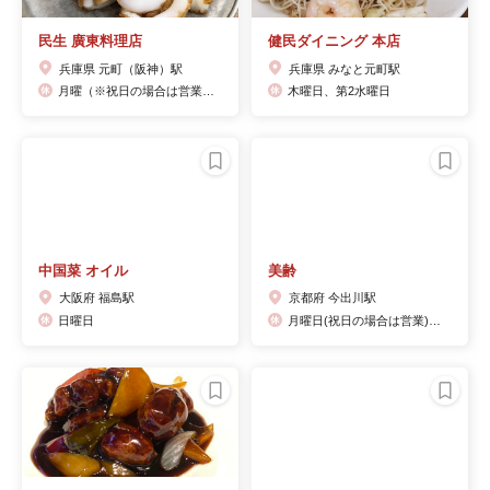
民生 廣東料理店
健民ダイニング 本店
兵庫県 元町（阪神）駅
兵庫県 みなと元町駅
月曜（※祝日の場合は営業、翌日が代休）
木曜日、第2水曜日
中国菜 オイル
美齢
大阪府 福島駅
京都府 今出川駅
日曜日
月曜日(祝日の場合は営業)および不定休