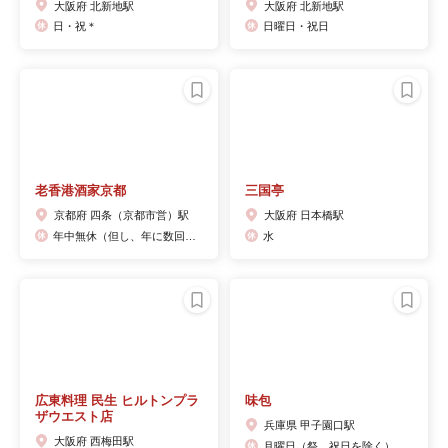
大阪府 北新地駅
大阪府 北新地駅
日・祝＊
日曜日・祝日
老香港酒家京都
三国亭
京都府 四条（京都市営）駅
大阪府 日本橋駅
年中無休（但し、年に数回の休館日あります）
水
広東料理 民生 ヒルトンプラ
味包
ザウエスト店
兵庫県 甲子園口駅
大阪府 西梅田駅
月曜日（祭、祝日を除く）