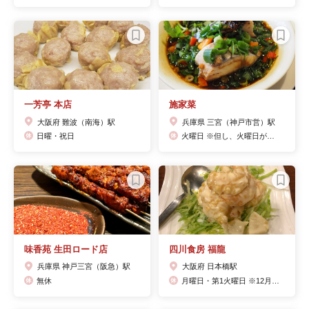
一芳亭 本店
施家菜
大阪府 難波（南海）駅
兵庫県 三宮（神戸市営）駅
日曜・祝日
火曜日 ※但し、火曜日が祝日の場合、水曜日を定休日と致します。
味香苑 生田ロード店
四川食房 福龍
兵庫県 神戸三宮（阪急）駅
大阪府 日本橋駅
無休
月曜日・第1火曜日 ※12月31日〜1月4日