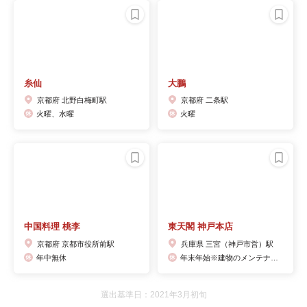
糸仙
大鵬
京都府 北野白梅町駅
京都府 二条駅
火曜、水曜
火曜
中国料理 桃李
東天閣 神戸本店
京都府 京都市役所前駅
兵庫県 三宮（神戸市営）駅
年中無休
年末年始※建物のメンテナンス等の事情により、予告なくお休みする場合がございます。
選出基準日：2021年3月初旬