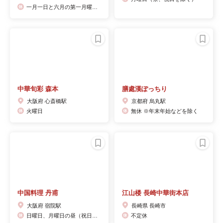
一月一日と六月の第一月曜日ビルがお休みの為
中華旬彩 森本
膳處漢ぽっちり
大阪府 心斎橋駅
京都府 烏丸駅
火曜日
無休 ※年末年始などを除く
中国料理 丹甫
江山楼 長崎中華街本店
大阪府 宿院駅
長崎県 長崎市
日曜日、月曜日の昼（祝日の場合営業、翌火曜日の昼）
不定休