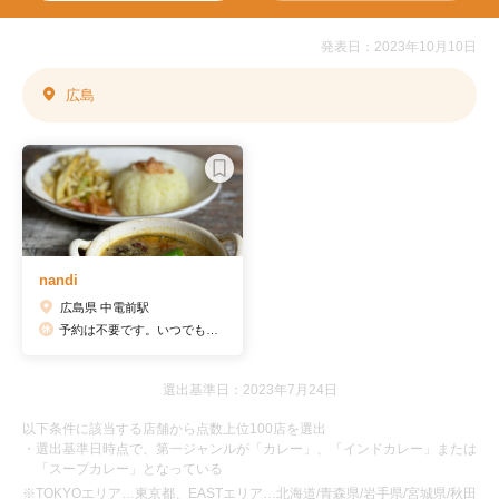
発表日：2023年10月10日
広島
nandi
広島県 中電前駅
予約は不要です。いつでもお気軽にご利用ください〜月曜日（月曜日が祝日の場合は営業し、翌日の火曜日も振替はいただかず通常営業いたします。）また営業時間は1100-1600で中休みはございませんが2019/11より夜営業を取りやめておりますのでご注意ください
選出基準日：2023年7月24日
以下条件に該当する店舗から点数上位100店を選出
・選出基準日時点で、第一ジャンルが「カレー」、「インドカレー」または
「スープカレー」となっている
※TOKYOエリア…東京都、EASTエリア…北海道/青森県/岩手県/宮城県/秋田