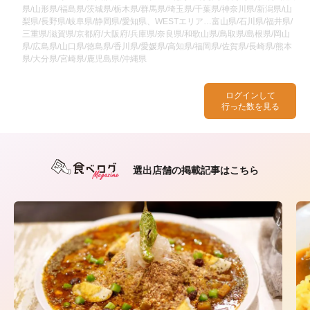
県/山形県/福島県/茨城県/栃木県/群馬県/埼玉県/千葉県/神奈川県/新潟県/山
梨県/長野県/岐阜県/静岡県/愛知県、WESTエリア…富山県/石川県/福井県/
三重県/滋賀県/京都府/大阪府/兵庫県/奈良県/和歌山県/鳥取県/島根県/岡山
県/広島県/山口県/徳島県/香川県/愛媛県/高知県/福岡県/佐賀県/長崎県/熊本
県/大分県/宮崎県/鹿児島県/沖縄県
ログインして
行った数を見る
選出店舗の掲載記事はこちら