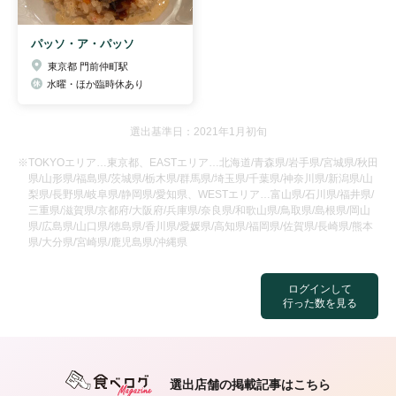
パッソ・ア・パッソ
東京都 門前仲町駅
水曜・ほか臨時休あり
選出基準日：2021年1月初旬
※TOKYOエリア…東京都、EASTエリア…北海道/青森県/岩手県/宮城県/秋田
県/山形県/福島県/茨城県/栃木県/群馬県/埼玉県/千葉県/神奈川県/新潟県/山
梨県/長野県/岐阜県/静岡県/愛知県、WESTエリア…富山県/石川県/福井県/
三重県/滋賀県/京都府/大阪府/兵庫県/奈良県/和歌山県/鳥取県/島根県/岡山
県/広島県/山口県/徳島県/香川県/愛媛県/高知県/福岡県/佐賀県/長崎県/熊本
県/大分県/宮崎県/鹿児島県/沖縄県
ログインして
行った数を見る
選出店舗の掲載記事はこちら