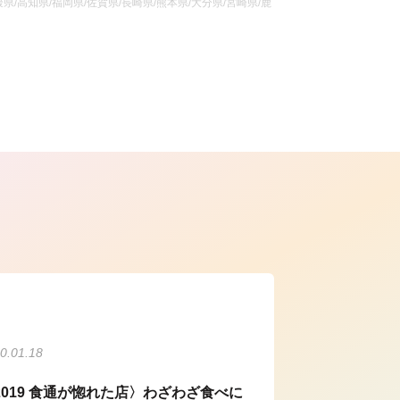
県/高知県/福岡県/佐賀県/長崎県/熊本県/大分県/宮崎県/鹿
ら
0.01.18
2019 食通が惚れた店〉わざわざ食べに