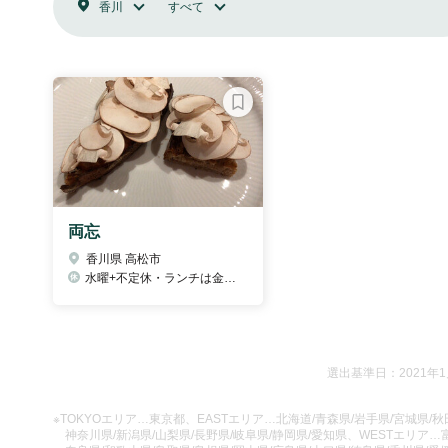
香川
すべて
両忘
香川県 高松市
水曜+不定休・ランチは金土日営業
選出基準日：2021年
※TOKYOエリア…東京都、EASTエリア…北海道/青森県/岩手県/宮城県/秋田
神奈川県/新潟県/山梨県/長野県/岐阜県/静岡県/愛知県、WESTエリア…富