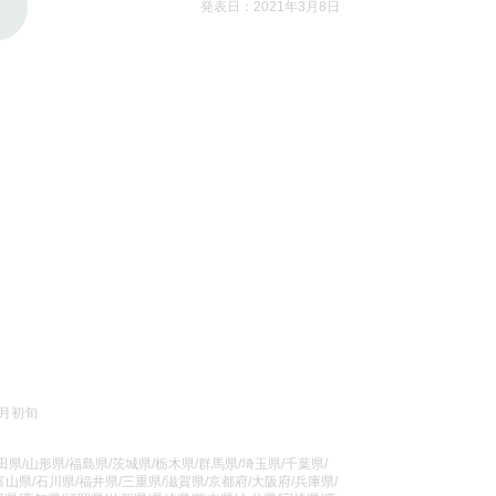
発表日：2021年3月8日
1月初旬
県/山形県/福島県/茨城県/栃木県/群馬県/埼玉県/千葉県/
山県/石川県/福井県/三重県/滋賀県/京都府/大阪府/兵庫県/