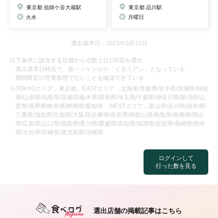
東京都 祖師ケ谷大蔵駅
東京都 品川駅
火水
月曜日
選出基準日：2023年3月15日
以下条件に該当する店舗から点数上位100店を選出
・選出基準日時点で、第一ジャンルが「イタリアン」となっている
・期間限定の営業形態でないことを確認できている
※TOKYOエリア…東京都、EASTエリア…北海道/青森県/岩手県/宮城県/秋田
県/山形県/福島県/茨城県/栃木県/群馬県/埼玉県/千葉県/神奈川県/新潟県/山
梨県/長野県/岐阜県/静岡県/愛知県、WESTエリア…富山県/石川県/福井県/
三重県/滋賀県/京都府/大阪府/兵庫県/奈良県/和歌山県/鳥取県/島根県/岡山
県/広島県/山口県/徳島県/香川県/愛媛県/高知県/福岡県/佐賀県/長崎県/熊本
県/大分県/宮崎県/鹿児島県/沖縄県
ログインして
行った数を見る
選出店舗の掲載記事はこちら