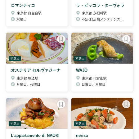
ロマンティコ
ラ・ピッコラ・ターヴォラ
東京都 白金台駅
東京都 永福町駅
水曜日
不定休(店舗メンテナンスのためお休みをいただく日もございます。)
初選出
初選出
オステリア セルヴァジーナ
WAJO
東京都 駒込駅
東京都 代官山駅
月曜日、火曜日
日曜日、月曜日
初選出
初選出
L'appartamento di NAOKI
nerisa