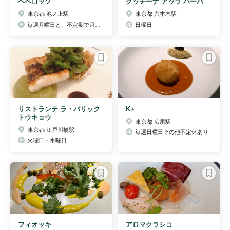
ペペロッソ
クッチーナ アッラ バーバ
東京都 池ノ上駅
東京都 六本木駅
毎週月曜日と、不定期で月１回 火曜日
日曜日
リストランテ ラ・バリック
K+
トウキョウ
東京都 広尾駅
東京都 江戸川橋駅
毎週日曜日その他不定休あり
火曜日・水曜日
フィオッキ
アロマクラシコ