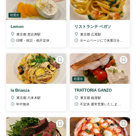
初選出
Lemon
リストランテ ペガソ
東京都 恵比寿駅
東京都 広尾駅
日曜・祝日・他不定休
ホームページにて休業日をご案内しております。
初選出
la Brianza
TRATTORIA GANZO
東京都 六本木駅
東京都 銀座駅
年中無休
不定休 通常営業いたします。