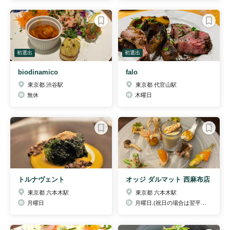
初選出
初選出
biodinamico
falo
東京都 渋谷駅
東京都 代官山駅
無休
木曜日
トルナヴェント
オッジ ダルマット 西麻布店
東京都 六本木駅
東京都 六本木駅
月曜日
月曜日.(祝日の場合は翌平日)、休業日の翌日ランチタイム