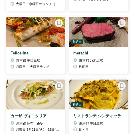
火曜日・水曜日のランチ（隔週で火曜日・水曜日・木曜のランチ)
初選出
Felicelina
merachi
東京都 中目黒駅
東京都 乃木坂駅
月曜日 、火曜日ランチ
日曜日
初選出
カーザ ヴィニタリア
リストランテ シンティッラ
東京都 麻布十番駅
東京都 中目黒駅
月曜日 3月21日(火)、22日(水)
日・月