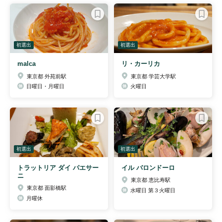
初選出
初選出
malca
リ・カーリカ
東京都 外苑前駅
東京都 学芸大学駅
日曜日・月曜日
火曜日
初選出
初選出
トラットリア ダイ パエサー
イル バロンドーロ
ニ
東京都 恵比寿駅
東京都 面影橋駅
水曜日 第３火曜日
月曜休