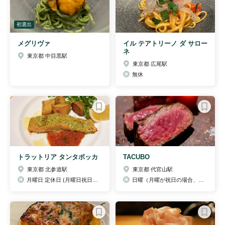
初選出
メグリヴァ
イル テアトリーノ ダ サロー
ネ
東京都 中目黒駅
東京都 広尾駅
無休
トラットリア タンタボッカ
TACUBO
東京都 北参道駅
東京都 代官山駅
月曜日 定休日 (月曜日祝日の場合は翌日定休日）
日曜（月曜が祝日の場合、日曜営業の月曜休）