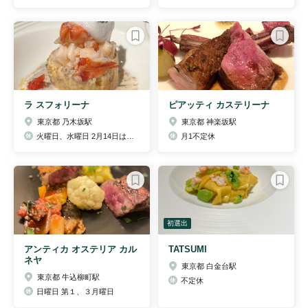
ラ スフォリーナ
ピアッティ カステリーナ
東京都 乃木坂駅
東京都 神楽坂駅
火曜日、水曜日 2月14日はバレンタインコースをご準備してお待ちしています。
月1不定休
初選出
アンティカ オステリア カル
TATSUMI
ネヤ
東京都 白金台駅
東京都 牛込柳町駅
不定休
日曜日 第１、３月曜日