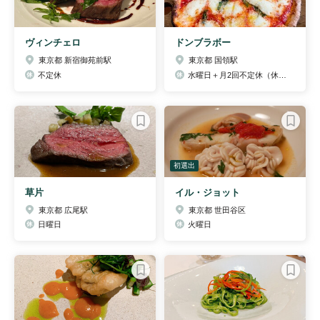
ヴィンチェロ
ドンブラボー
東京都 新宿御苑前駅
東京都 国領駅
不定休
水曜日＋月2回不定休（休業日に関してはHPをご確認ください）
初選出
草片
イル・ジョット
東京都 広尾駅
東京都 世田谷区
日曜日
火曜日