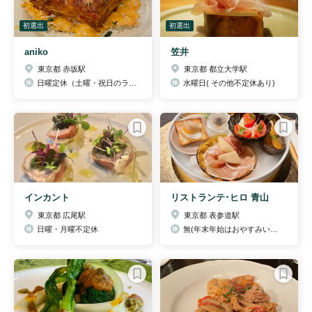
初選出
初選出
aniko
笠井
東京都 赤坂駅
東京都 都立大学駅
日曜定休（土曜・祝日のランチは営業しています。）(※4/1(土)のディナーおよび4/3(月)はお休みさせて頂きます。)
水曜日( その他不定休あり)
インカント
リストランテ･ヒロ 青山
東京都 広尾駅
東京都 表参道駅
日曜・月曜不定休
無(年末年始はおやすみいただきます）