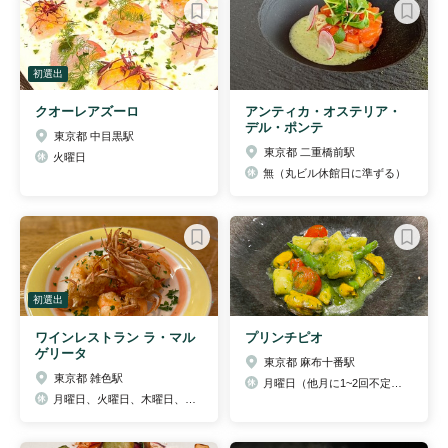
初選出
クオーレアズーロ
アンティカ・オステリア・
デル・ポンテ
東京都 中目黒駅
東京都 二重橋前駅
火曜日
無（丸ビル休館日に準ずる）
初選出
ワインレストラン ラ・マル
プリンチピオ
ゲリータ
東京都 麻布十番駅
東京都 雑色駅
月曜日（他月に1~2回不定休）
月曜日、火曜日、木曜日、日曜日