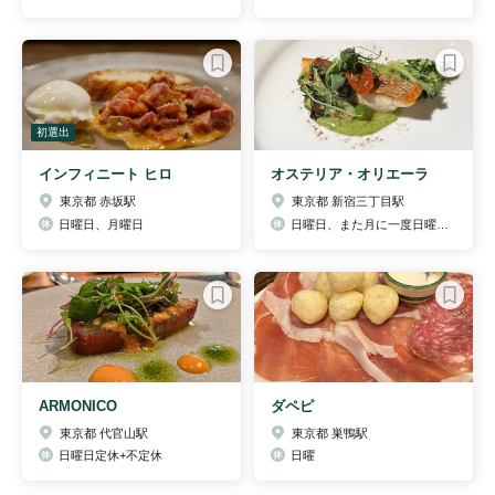
初選出
インフィニート ヒロ
オステリア・オリエーラ
東京都 赤坂駅
東京都 新宿三丁目駅
日曜日、月曜日
日曜日、また月に一度日曜日•月曜日と連休をいただきます。
ARMONICO
ダペピ
東京都 代官山駅
東京都 巣鴨駅
日曜日定休+不定休
日曜