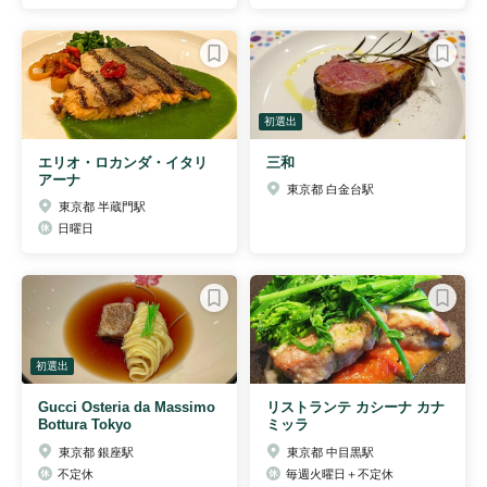
初選出
エリオ・ロカンダ・イタリ
三和
アーナ
東京都 白金台駅
東京都 半蔵門駅
日曜日
初選出
Gucci Osteria da Massimo
リストランテ カシーナ カナ
Bottura Tokyo
ミッラ
東京都 銀座駅
東京都 中目黒駅
不定休
毎週火曜日＋不定休