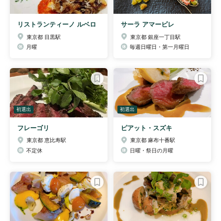
リストランティーノ ルベロ
サーラ アマービレ
東京都 目黒駅
東京都 銀座一丁目駅
月曜
毎週日曜日・第一月曜日
初選出
初選出
フレーゴリ
ピアット・スズキ
東京都 恵比寿駅
東京都 麻布十番駅
不定休
日曜・祭日の月曜