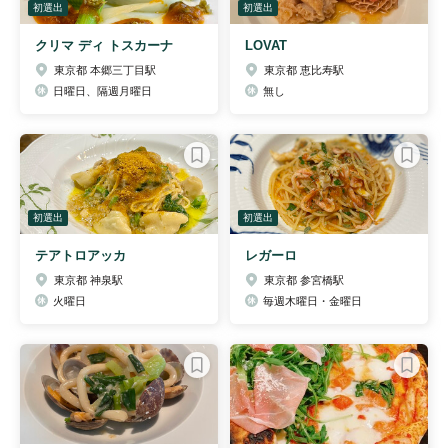
初選出
初選出
クリマ ディ トスカーナ
LOVAT
東京都 本郷三丁目駅
東京都 恵比寿駅
日曜日、隔週月曜日
無し
初選出
初選出
テアトロアッカ
レガーロ
東京都 神泉駅
東京都 参宮橋駅
火曜日
毎週木曜日・金曜日