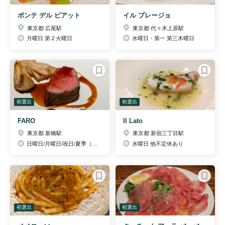
ポンテ デル ピアット
イル プレージョ
東京都 広尾駅
東京都 代々木上原駅
月曜日 第２火曜日
水曜日・第一 第三木曜日
初選出
初選出
FARO
Il Lato
東京都 新橋駅
東京都 新宿三丁目駅
日曜日/月曜日/祝日/夏季（8月中旬）/年末年始
水曜日 他不定休あり
初選出
初選出