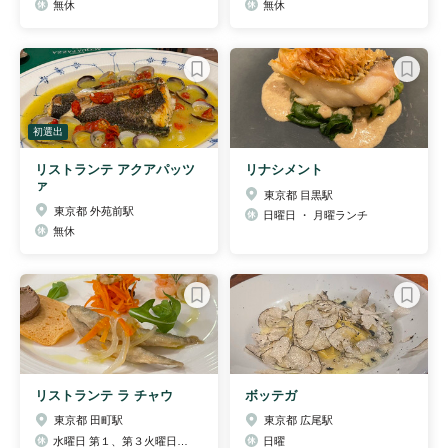
無休
無休
初選出
リストランテ アクアパッツ
リナシメント
ァ
東京都 目黒駅
東京都 外苑前駅
日曜日 ・ 月曜ランチ
無休
リストランテ ラ チャウ
ボッテガ
東京都 田町駅
東京都 広尾駅
水曜日 第１、第３火曜日はお休み
日曜