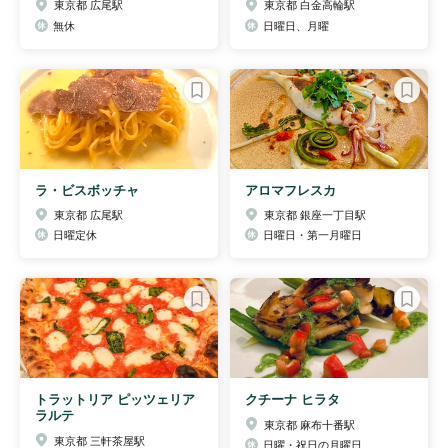
東京都 広尾駅
東京都 白金高輪駅
無休
日曜日、月曜
ラ・ビスボッチャ
アロマフレスカ
東京都 広尾駅
東京都 銀座一丁目駅
日曜定休
日曜日・第一月曜日
トラットリア ピッツェリア
クチーナ ヒラタ
ラルテ
東京都 麻布十番駅
東京都 三軒茶屋駅
日曜・祝日の月曜日