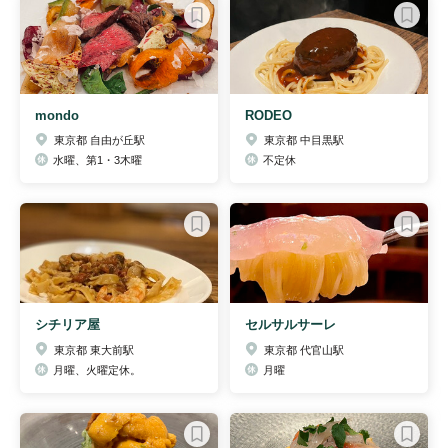
mondo
RODEO
東京都 自由が丘駅
東京都 中目黒駅
水曜、第1・3木曜
不定休
シチリア屋
セルサルサーレ
東京都 東大前駅
東京都 代官山駅
月曜、火曜定休。
月曜