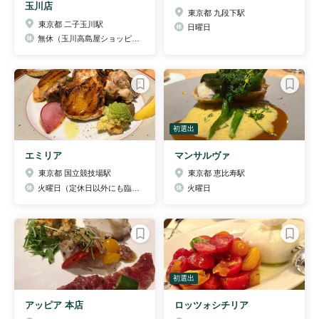
玉川店
東京都 九段下駅
東京都 二子玉川駅
日曜日
無休（玉川高島屋ショッピングセンターに準ずる）
初選出
エミリア
マンサルヴァ
東京都 国立競技場駅
東京都 恵比寿駅
火曜日（定休日以外にも臨時休業有り) ※インスタグラムをご覧ください。
火曜日
初選出
アッピア 本店
ロッツォシチリア