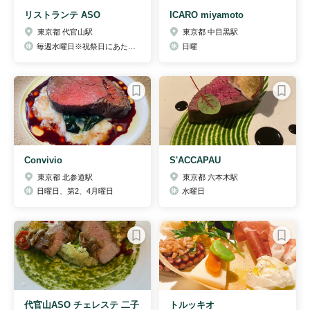
リストランテ ASO
ICARO miyamoto
東京都 代官山駅
東京都 中目黒駅
毎週水曜日※祝祭日にあたる場合は振替になる場合が
日曜
Convivio
S'ACCAPAU
東京都 北参道駅
東京都 六本木駅
日曜日、第2、4月曜日
水曜日
代官山ASO チェレステ 二子
トルッキオ