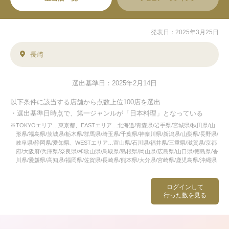
発表日：2025年3月25日
長崎
選出基準日：2025年2月14日
以下条件に該当する店舗から点数上位100店を選出
・選出基準日時点で、第一ジャンルが「日本料理」となっている
※TOKYOエリア…東京都、EASTエリア…北海道/青森県/岩手県/宮城県/秋田県/山
形県/福島県/茨城県/栃木県/群馬県/埼玉県/千葉県/神奈川県/新潟県/山梨県/長野県/
岐阜県/静岡県/愛知県、WESTエリア…富山県/石川県/福井県/三重県/滋賀県/京都
府/大阪府/兵庫県/奈良県/和歌山県/鳥取県/島根県/岡山県/広島県/山口県/徳島県/香
川県/愛媛県/高知県/福岡県/佐賀県/長崎県/熊本県/大分県/宮崎県/鹿児島県/沖縄県
ログインして
行った数を見る