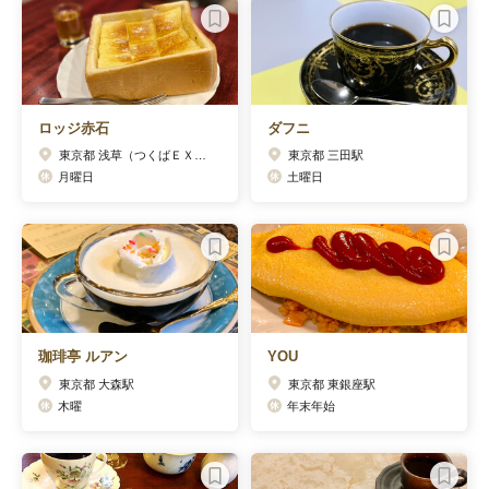
ロッジ赤石
ダフニ
東京都 浅草（つくばＥＸＰ）駅
東京都 三田駅
月曜日
土曜日
珈琲亭 ルアン
YOU
東京都 大森駅
東京都 東銀座駅
木曜
年末年始