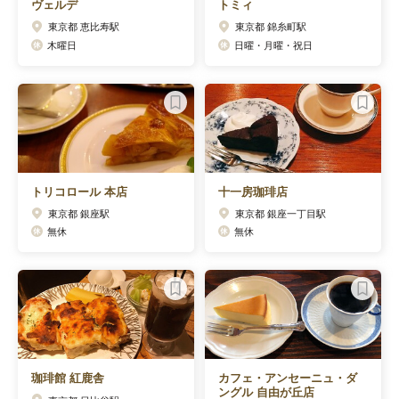
ヴェルデ
トミィ
東京都 恵比寿駅
東京都 錦糸町駅
木曜日
日曜・月曜・祝日
トリコロール 本店
十一房珈琲店
東京都 銀座駅
東京都 銀座一丁目駅
無休
無休
珈琲館 紅鹿舎
カフェ・アンセーニュ・ダ
ングル 自由が丘店