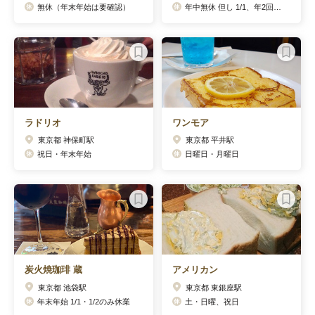
無休（年末年始は要確認）
年中無休 但し 1/1、年2回の不定期休あり
ラドリオ
ワンモア
東京都 神保町駅
東京都 平井駅
祝日・年末年始
日曜日・月曜日
炭火焼珈琲 蔵
アメリカン
東京都 池袋駅
東京都 東銀座駅
年末年始 1/1・1/2のみ休業
土・日曜、祝日