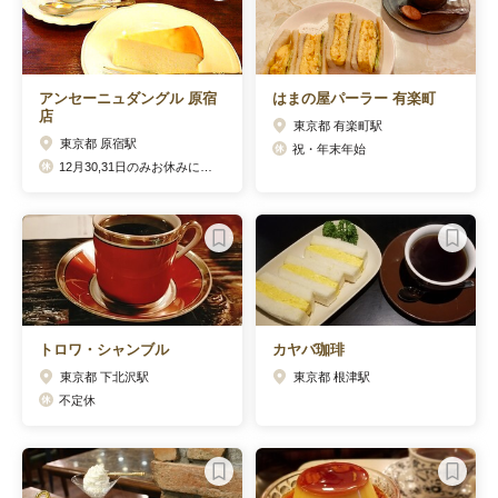
アンセーニュダングル 原宿
はまの屋パーラー 有楽町
店
東京都 有楽町駅
東京都 原宿駅
祝・年末年始
12月30,31日のみお休みになります。
トロワ・シャンブル
カヤバ珈琲
東京都 下北沢駅
東京都 根津駅
不定休