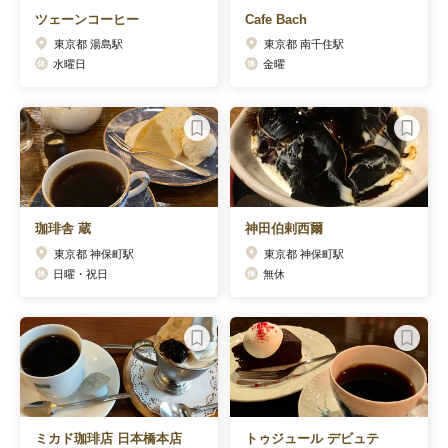
ツェーンコーヒー
Cafe Bach
東京都 湯島駅
東京都 南千住駅
水曜日
金曜
珈琲舎 蔵
神田伯剌西爾
東京都 神保町駅
東京都 神保町駅
日曜・祝日
無休
ミカド珈琲店 日本橋本店
トゥジュール デビュテ