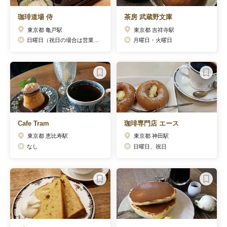
珈琲道場 侍
茶房 武蔵野文庫
東京都 亀戸駅
東京都 吉祥寺駅
日曜日（祝日の場合は営業）、年始(1月1日～3日)
月曜日・火曜日
Cafe Tram
珈琲専門店 エース
東京都 恵比寿駅
東京都 神田駅
なし
日曜日、祝日