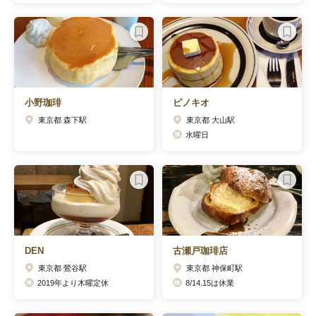
小野珈琲
ピノキオ
東京都 森下駅
東京都 大山駅
水曜日
DEN
古瀬戸珈琲店
東京都 鶯谷駅
東京都 神保町駅
2019年より木曜定休
8/14.15は休業