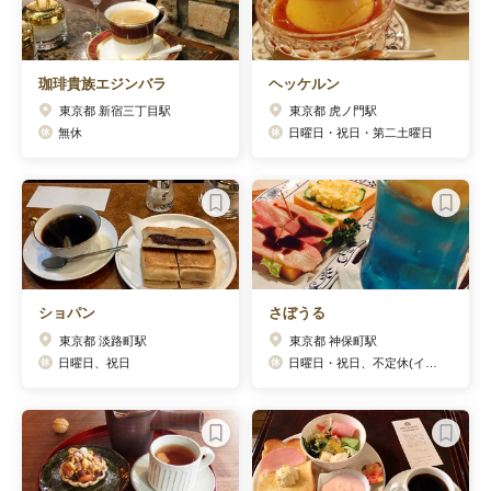
珈琲貴族エジンバラ
ヘッケルン
東京都 新宿三丁目駅
東京都 虎ノ門駅
無休
日曜日・祝日・第二土曜日
ショパン
さぼうる
東京都 淡路町駅
東京都 神保町駅
日曜日、祝日
日曜日・祝日、不定休(インスタグラムにて告知)