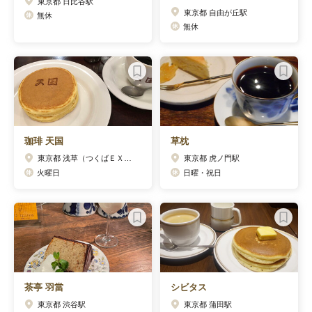
東京都 日比谷駅
東京都 自由が丘駅
無休
無休
珈琲 天国
草枕
東京都 浅草（つくばＥＸＰ）駅
東京都 虎ノ門駅
火曜日
日曜・祝日
茶亭 羽當
シビタス
東京都 渋谷駅
東京都 蒲田駅