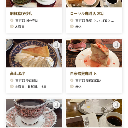
胡桃堂喫茶店
ローヤル珈琲店 本店
東京都 国分寺駅
東京都 浅草（つくばＥＸＰ）駅
木曜日
無休
高山珈琲
自家焙煎珈琲 凡
東京都 淡路町駅
東京都 新宿西口駅
土曜日、日曜日、祝日
無休