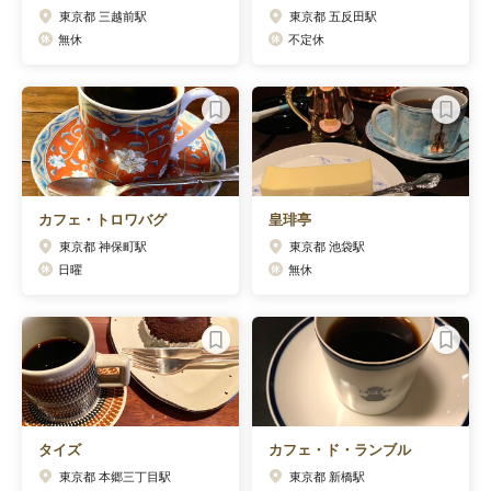
東京都 三越前駅
東京都 五反田駅
無休
不定休
カフェ・トロワバグ
皇琲亭
東京都 神保町駅
東京都 池袋駅
日曜
無休
タイズ
カフェ・ド・ランブル
東京都 本郷三丁目駅
東京都 新橋駅