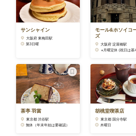
サンシャイン
モール&ホソイコ
ズ
大阪府 東梅田駅
第3日曜
大阪府 淀屋橋駅
※月曜定休 (祝日は基本営業ですがHPな
茶亭 羽當
胡桃堂喫茶店
東京都 渋谷駅
東京都 国分寺駅
無休（年末年始は要確認）
木曜日