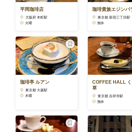
平岡珈琲店
珈琲貴族エジンバ
大阪府 本町駅
東京都 新宿三丁目駅
火曜
無休
珈琲亭 ルアン
COFFEE HALL 
草
東京都 大森駅
木曜
東京都 吉祥寺駅
無休