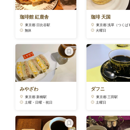
珈琲館 紅鹿舎
珈琲 天国
東京都 日比谷駅
無休
火曜日
みやざわ
ダフニ
東京都 新橋駅
東京都 三田駅
土曜・日曜・祝日
土曜日