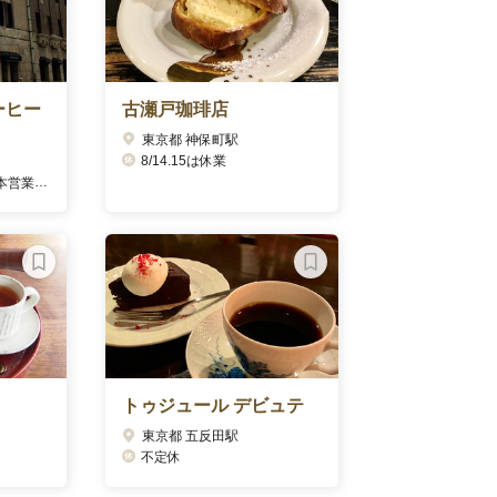
ーヒー
古瀬戸珈琲店
東京都 神保町駅
8/14.15は休業
どで要確認)
トゥジュール デビュテ
東京都 五反田駅
不定休