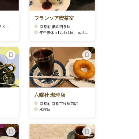
フランソア喫茶室
東京都 浅草（つくばＥＸＰ）駅
京都府 祇園四条駅
年中無休 ※12月31日、元旦、1月2日は休業
六曜社 珈琲店
京都府 京都市役所前駅
水曜日