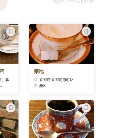
発表日：2021年6月29日
店
築地
営）駅
京都府 京都河原町駅
み
無休