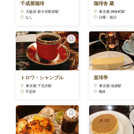
千成屋珈琲
珈琲舎 蔵
大阪府 新今宮駅前駅
東京都 神保町駅
なし
日曜・祝日
トロワ・シャンブル
皇琲亭
東京都 下北沢駅
東京都 池袋駅
不定休
無休