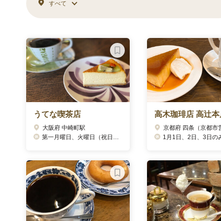
すべて
うてな喫茶店
高木珈琲店 高辻本
大阪府 中崎町駅
京都府 四条（京都市
第一月曜日、火曜日（祝日の場合営業）
1月1日、2日、3日の