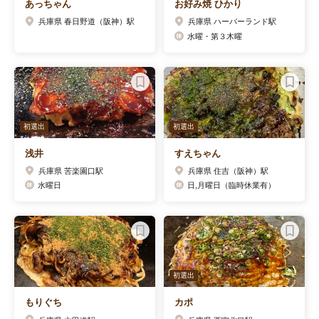
あっちゃん
お好み焼 ひかり
兵庫県 春日野道（阪神）駅
兵庫県 ハーバーランド駅
水曜・第３木曜
初選出
初選出
浅井
すえちゃん
兵庫県 苦楽園口駅
兵庫県 住吉（阪神）駅
水曜日
日,月曜日（臨時休業有）
初選出
もりぐち
カポ