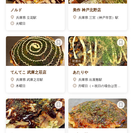
ノルド
美作 神戸北野店
兵庫県 立花駅
兵庫県 三宮（神戸市営）駅
火曜日
初選出
てんてこ 武庫之荘店
あたりや
兵庫県 武庫之荘駅
兵庫県 出屋敷駅
木曜日
月曜日（＝祝日の場合は営業し、翌日が休み）