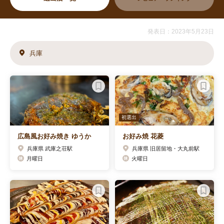
発表日：2023年5月23日
兵庫
初選出
広島風お好み焼き ゆうか
お好み焼 花菱
兵庫県 武庫之荘駅
兵庫県 旧居留地・大丸前駅
月曜日
火曜日