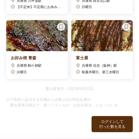
兵庫県 六甲道駅
兵庫県 西宮北口駅
【不定休】不定期にお休みを頂く為、ご予約は10日先迄でお願いしています。
日曜日
お好み焼 青森
富士屋
兵庫県 駒ケ林駅
兵庫県 住吉（阪神）駅
火曜日
毎週木曜日、第三水曜日
選出基準日：2023年4月12日
以下条件に該当する店舗から点数上位100店を選出
・選出基準日時点で、第一ジャンルが「お好み焼き」となっている
ログインして
行った数を見る