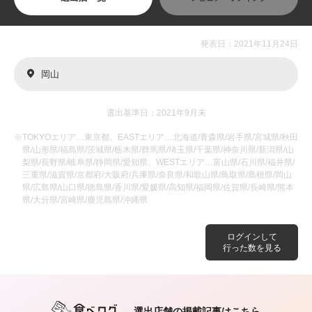
発表日：2021年11月24日
岡山
選出基準日：2021年9月末
※TOKYOエリア…東京都、EASTエリア…北海道/青森県/岩手県/宮城県/秋田
県/山形県/福島県/茨城県/栃木県/群馬県/埼玉県/千葉県/神奈川県/新潟県/山
梨県/長野県/岐阜県/静岡県/愛知県、WESTエリア…富山県/石川県/福井県/
三重県/滋賀県/京都府/大阪府/兵庫県/奈良県/和歌山県/鳥取県/島根県/岡山
県/広島県/山口県/徳島県/香川県/愛媛県/高知県/福岡県/佐賀県/長崎県/熊本
県/大分県/宮崎県/鹿児島県/沖縄県
ログインして
行った数を見る
選出店舗の掲載記事はこちら