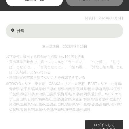
発表日：2023年12月5日
沖縄
選出基準日：2023年8月16日
以下条件に該当する店舗から点数上位100店を選出
・選出基準日時点で、第一ジャンルが「ラーメン」、「つけ麺」、「油そ
ば・まぜそば」、「台湾まぜそば」、「担々麺」、「汁なし担々麺」また
は「刀削麺」となっている
・期間限定の営業形態でないことを確認できている
※TOKYOエリア…東京都、OSAKAエリア…大阪府、EASTエリア…北海道/
青森県/岩手県/宮城県/秋田県/山形県/福島県/茨城県/栃木県/群馬県/埼玉県/
千葉県/神奈川県/新潟県/山梨県/長野県/岐阜県/静岡県/愛知県、WESTエリ
ア…富山県/石川県/福井県/三重県/滋賀県/京都府/兵庫県/奈良県/和歌山県/
鳥取県/島根県/岡山県/広島県/山口県/徳島県/香川県/愛媛県/高知県/福岡県/
佐賀県/長崎県/熊本県/大分県/宮崎県/鹿児島県/沖縄県
ログインして