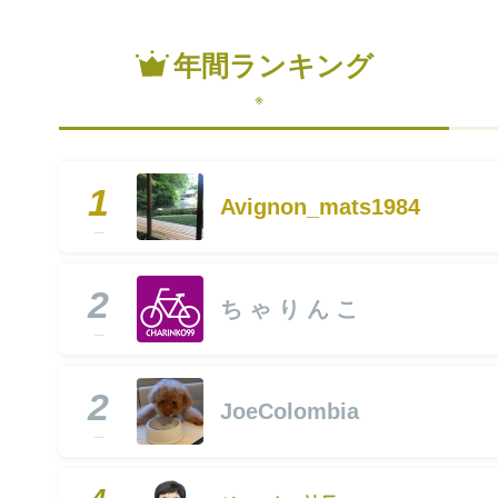
年間ランキング
※
1
Avignon_mats1984
2
ち ゃ り ん こ
2
JoeColombia