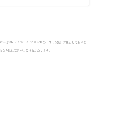
）を鑑み、本年は2020/12/16〜2021/12/31の口コミを集計対象としておりま
め、表示される件数に差異が出る場合があります。