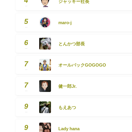
4
ジャッキー社長
5
maro-j
6
とんかつ部長
7
オールバックGOGOGO
7
健一郎Jr.
9
もえあつ
9
Lady hana