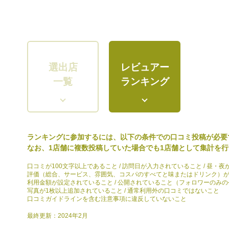
選出店
レビュアー
一覧
ランキング
ランキングに参加するには、以下の条件での口コミ投稿が必要
なお、1店舗に複数投稿していた場合でも1店舗として集計を
口コミが100文字以上であること / 訪問日が入力されていること / 昼・夜
評価（総合、サービス、雰囲気、コスパのすべてと味またはドリンク）
利用金額が設定されていること / 公開されていること（フォロワーのみ
写真が1枚以上追加されていること / 通常利用外の口コミではないこと
口コミガイドラインを含む注意事項に違反していないこと
最終更新：2024年2月