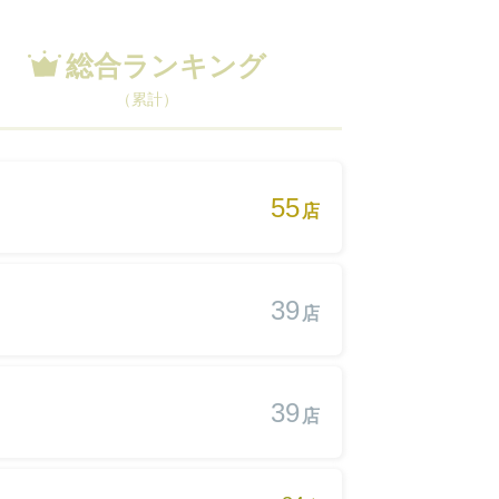
総合ランキング
（累計）
55
店
39
店
39
店