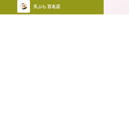
天ぷら 百名店
寿司 百名店
TOKYO
EAST
WEST
すき焼き・しゃぶしゃぶ 百名店
2018.12.15
あったかふわふわ、冬に食べたい「そ
餃子 百名店
き」に出合える3軒
うどん 百名店
KAGAWA
EAST
WEST
和菓子・甘味処 百名店
TOKYO
EAST
WEST
スイーツ 百名店
TOKYO
EAST
WEST