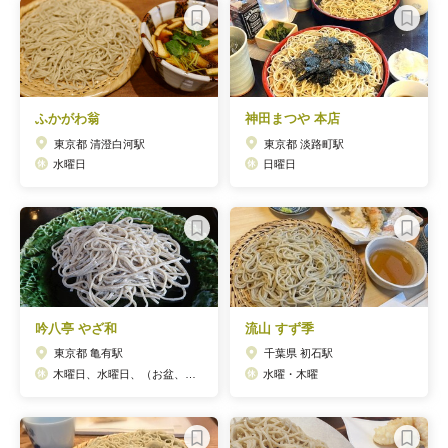
ふかがわ翁
神田まつや 本店
東京都 清澄白河駅
東京都 淡路町駅
水曜日
日曜日
吟八亭 やざ和
流山 すず季
東京都 亀有駅
千葉県 初石駅
木曜日、水曜日、（お盆、年始休みあり）
水曜・木曜