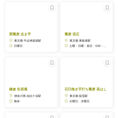
巽蕎麦 志ま平
蕎麦 流石
東京都 牛込神楽坂駅
東京都 東銀座駅
日曜日
土曜・日曜・祝日・GW・年始など
鎌倉 松原庵
石臼挽き手打ち蕎麦 高はし
神奈川県 由比ケ浜駅
東京都 荻窪駅
無休
火曜日、水曜日