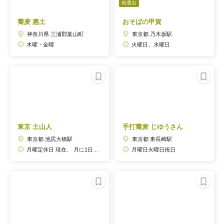
初選出
蕎麦 惠土
おそばの甲賀
神奈川県 三浦郡葉山町
東京都 乃木坂駅
木曜・金曜
火曜日、水曜日
東京 土山人
手打蕎麦 じゆうさん
東京都 池尻大橋駅
東京都 東長崎駅
月曜定休日 現在、 月に1日火曜日に不確定にお休みを頂いております。 （ 詳しくをInstagramをご確認ください。
月曜日火曜日祝日