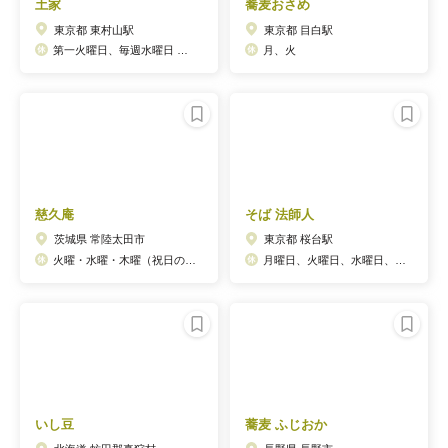
土家
蕎麦おさめ
東京都 東村山駅
東京都 目白駅
第一火曜日、毎週水曜日 ※但し木曜日は夜のみの営業
月、火
慈久庵
そば 法師人
茨城県 常陸太田市
東京都 桜台駅
火曜・水曜・木曜（祝日の場合は翌日）
月曜日、火曜日、水曜日、木曜日、金曜日
いし豆
蕎麦 ふじおか