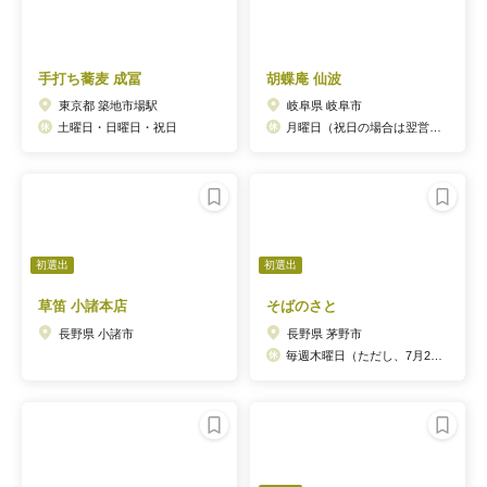
手打ち蕎麦 成冨
胡蝶庵 仙波
東京都 築地市場駅
岐阜県 岐阜市
土曜日・日曜日・祝日
月曜日（祝日の場合は翌営業日）
初選出
初選出
草笛 小諸本店
そばのさと
長野県 小諸市
長野県 茅野市
毎週木曜日（ただし、7月20日～8月31日までは無休）