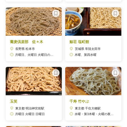
蕎麦倶楽部 佐々木
鯨荘 塩町館
長野県 松本市
茨城県 常陸太田市
月曜日、火曜日 火曜日の偶数日は営業しています。
木曜、第四水曜
玉笑
千寿 竹やぶ
東京都 明治神宮前駅
東京都 千住大橋駅
月曜日 火曜日 日曜日
水曜・第3木曜・火曜の夜営業