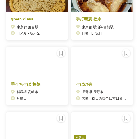
green glass
手打蕎麦 松永
東京都 落合駅
東京都 明治神宮前駅
日／月・祝不定
日曜日、祝日
手打ちそば 舞鶴
そばの実
群馬県 高崎市
長野県 長野市
月曜日
木曜（祝日の場合は前日または翌日休、12月上旬～中旬は不定休）、第2金曜
初選出