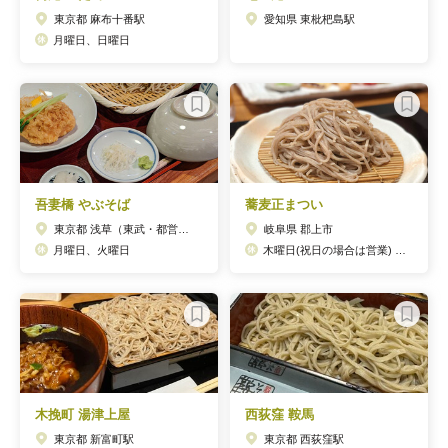
東京都 麻布十番駅
愛知県 東枇杷島駅
月曜日、日曜日
吾妻橋 やぶそば
蕎麦正まつい
東京都 浅草（東武・都営・メトロ）駅
岐阜県 郡上市
月曜日、火曜日
木曜日(祝日の場合は営業) 12月～3月は不定休 2月21日(水)は臨時休業
木挽町 湯津上屋
西荻窪 鞍馬
東京都 新富町駅
東京都 西荻窪駅