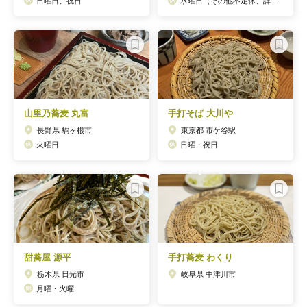
日曜日、祝日
水曜日（その他不定休、詳しくはお店までお問い合わせください）
山里乃蕎麦 丸富
手打そば 大川や
長野県 駒ヶ根市
東京都 市ケ谷駅
火曜日
日曜・祝日
甜蕎屋 源平
手打蕎麦 わくり
栃木県 日光市
岐阜県 中津川市
月曜・火曜