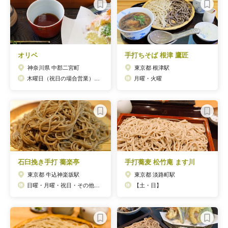
オリベ
手打ちそば 根津 鷹匠
神奈川県 中郡二宮町
東京都 根津駅
木曜日（祝日の場合営業）と第３水曜日
月曜・火曜
石臼挽き手打 蕎楽亭
手打蕎麦 松竹庵 ます川
東京都 牛込神楽坂駅
東京都 淡路町駅
日曜・月曜・祝日・その他臨時休業有り
【土・日】