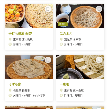
初選出
手打ち蕎麦 銀杏
にのまえ
東京都 西大島駅
茨城県 水戸市
月曜日・火曜日
月曜日・火曜日
うずら家
一東菴
長野県 長野市
東京都 東十条駅
火曜日・水曜日（その他不定休・HP要確認）
日曜日、月曜日