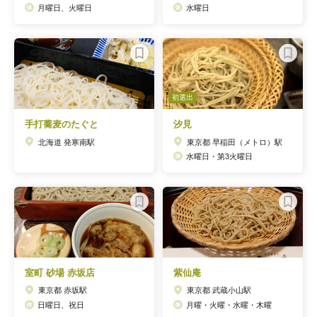
月曜日、火曜日
水曜日
初選出
手打蕎麦のたぐと
汐見
北海道 発寒南駅
東京都 早稲田（メトロ）駅
水曜日・第3火曜日
室町 砂場 赤坂店
紫仙庵
東京都 赤坂駅
東京都 武蔵小山駅
日曜日、祝日
月曜・火曜・水曜・木曜