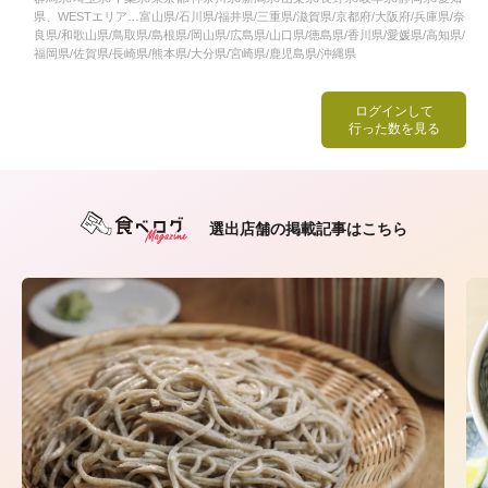
県、WESTエリア…富山県/石川県/福井県/三重県/滋賀県/京都府/大阪府/兵庫県/奈
良県/和歌山県/鳥取県/島根県/岡山県/広島県/山口県/徳島県/香川県/愛媛県/高知県/
福岡県/佐賀県/長崎県/熊本県/大分県/宮崎県/鹿児島県/沖縄県
ログインして
行った数を見る
選出店舗の掲載記事はこちら