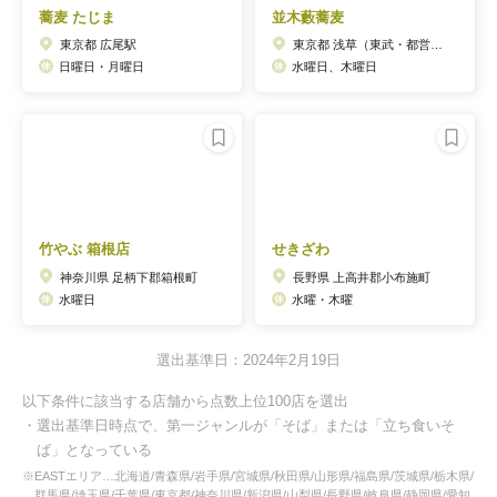
蕎麦 たじま
並木藪蕎麦
東京都 広尾駅
東京都 浅草（東武・都営・メトロ）駅
日曜日・月曜日
水曜日、木曜日
竹やぶ 箱根店
せきざわ
神奈川県 足柄下郡箱根町
長野県 上高井郡小布施町
水曜日
水曜・木曜
選出基準日：2024年2月19日
以下条件に該当する店舗から点数上位100店を選出
・選出基準日時点で、第一ジャンルが「そば」または「立ち食いそ
ば」となっている
※EASTエリア…北海道/青森県/岩手県/宮城県/秋田県/山形県/福島県/茨城県/栃木県/
群馬県/埼玉県/千葉県/東京都/神奈川県/新潟県/山梨県/長野県/岐阜県/静岡県/愛知