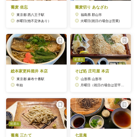
蕎麦 坐忘
蕎麦切り あなざわ
東京都 西八王子駅
福島県 郡山市
水曜日(他不定休あり）
火曜日(祝日の場合は営業)
初選出
総本家更科堀井 本店
そば処 庄司屋 本店
東京都 麻布十番駅
山形県 山形市
年始
月曜日（祝日の場合は翌平日）
初選出
蕎庵 三たて
七里庵