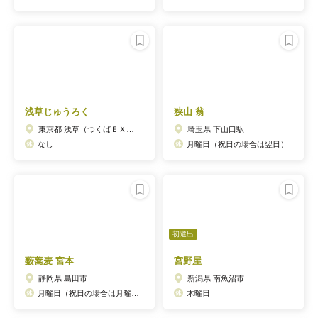
浅草じゅうろく
狭山 翁
東京都 浅草（つくばＥＸＰ）駅
埼玉県 下山口駅
なし
月曜日（祝日の場合は翌日）
初選出
薮蕎麦 宮本
宮野屋
静岡県 島田市
新潟県 南魚沼市
月曜日（祝日の場合は月曜でも営業。翌火曜日が振替で休日に。）
木曜日