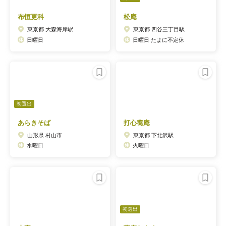
布恒更科
松庵
東京都 大森海岸駅
東京都 四谷三丁目駅
日曜日
日曜日 たまに不定休
初選出
あらきそば
打心蕎庵
山形県 村山市
東京都 下北沢駅
水曜日
火曜日
初選出