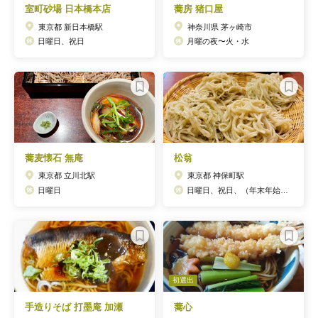
室町砂場 日本橋本店
蕎房 猪口屋
東京都 新日本橋駅
神奈川県 茅ヶ崎市
日曜日、祝日
月曜の夜〜火・水
蕎麦懐石 無庵
松翁
東京都 立川北駅
東京都 神保町駅
日曜日
日曜日、祝日、（年末年始・お盆休みあり）
初選出
手造りそば 打墨庵 加瀬
蕎心