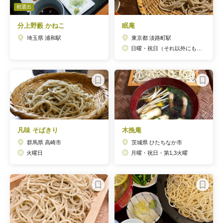
初選出
分上野藪 かねこ
眠庵
埼玉県 浦和駅
東京都 淡路町駅
日曜・祝日（それ以外にも休む場合あり→ホームページでチェック）
凡味 そばきり
木挽庵
群馬県 高崎市
茨城県 ひたちなか市
火曜日
月曜・祝日・第1,3火曜