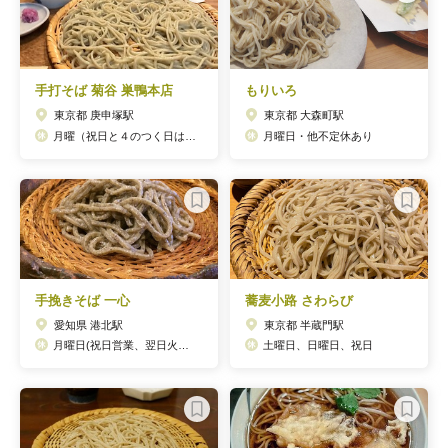
手打そば 菊谷 巣鴨本店
もりいろ
東京都 庚申塚駅
東京都 大森町駅
月曜（祝日と４のつく日は営業し、翌日に振替）
月曜日・他不定休あり
手挽きそば 一心
蕎麦小路 さわらび
愛知県 港北駅
東京都 半蔵門駅
月曜日(祝日営業、翌日火曜日休業)、木曜日・金曜日の夜の部
土曜日、日曜日、祝日