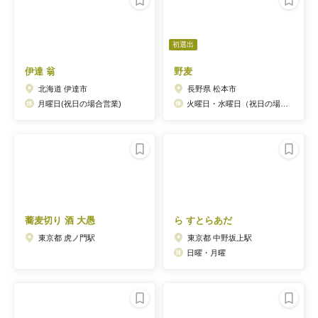
初選出
伊達 翁
野麦
北海道 伊達市
長野県 松本市
月曜日(祝日の場合営業)
火曜日・水曜日（祝日の場合は営業）
蕎麦切り 酒 大愚
ら すとらあだ
東京都 虎ノ門駅
東京都 中野坂上駅
日曜・月曜