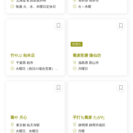
北海道 虻田郡真狩村
長野県 長野市
毎週 火、水、木曜日定休日
火～木曜
初選出
竹やぶ 柏本店
蕎麦彩膳 隆仙坊
千葉県 柏市
福島県 郡山市
火曜日（祝日の場合営業）、年始
月曜日
蕎や 月心
手打ち蕎麦 たがた
東京都 祐天寺駅
静岡県 静岡市葵区
火曜日、水曜日
月曜