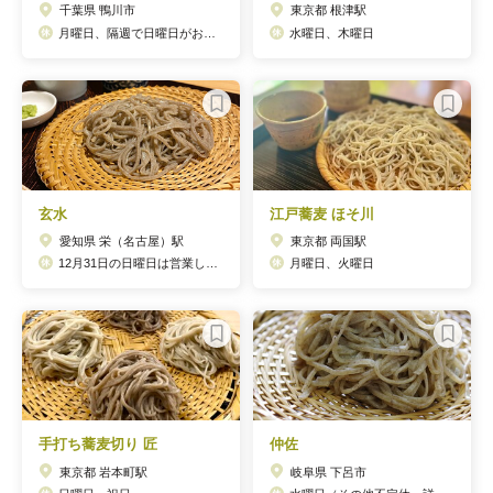
千葉県 鴨川市
東京都 根津駅
月曜日、隔週で日曜日がお休み
水曜日、木曜日
玄水
江戸蕎麦 ほそ川
愛知県 栄（名古屋）駅
東京都 両国駅
12月31日の日曜日は営業しておりますのでご予約はお電話でよろしくお願いいたします。日曜日・月曜日
月曜日、火曜日
手打ち蕎麦切り 匠
仲佐
東京都 岩本町駅
岐阜県 下呂市