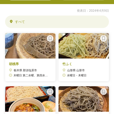
発表日：2024年4月9日
すべて
胡桃亭
竹ふく
栃木県 那須塩原市
山形県 山形市
木曜日 第二水曜、第四水曜 但し祝日営業
水曜日・木曜日