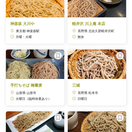
神楽坂 大川や
軽井沢 川上庵 本店
東京都 神楽坂駅
長野県 北佐久郡軽井沢町
月曜・火曜
無休
手打ちそば 梅蕎麦
三城
山形県 山形市
長野県 松本市
火曜日（臨時休業あり）
日曜日