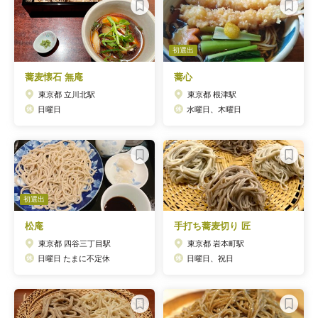
初選出
蕎麦懐石 無庵
蕎心
東京都 立川北駅
東京都 根津駅
日曜日
水曜日、木曜日
初選出
松庵
手打ち蕎麦切り 匠
東京都 四谷三丁目駅
東京都 岩本町駅
日曜日 たまに不定休
日曜日、祝日