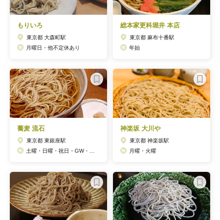
もりいろ
総本家更科堀井 本店
東京都 大森町駅
東京都 麻布十番駅
月曜日・他不定休あり
年始
蕎麦 流石
神楽坂 大川や
東京都 東銀座駅
東京都 神楽坂駅
土曜・日曜・祝日・GW・年始など
月曜・火曜