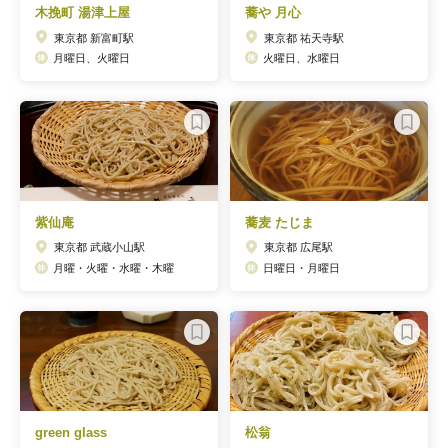
木挽町 湯津上屋
蕎や 月心
東京都 新富町駅
東京都 祐天寺駅
月曜日、火曜日
火曜日、水曜日
紫仙庵
蕎麦 たじま
東京都 武蔵小山駅
東京都 広尾駅
月曜・火曜・水曜・木曜
日曜日・月曜日
green glass
松翁