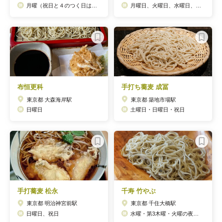
月曜（祝日と４のつく日は営業し、翌日に振替）
月曜日、火曜日、水曜日、木曜日、金曜日
布恒更科
手打ち蕎麦 成冨
東京都 大森海岸駅
東京都 築地市場駅
日曜日
土曜日・日曜日・祝日
手打蕎麦 松永
千寿 竹やぶ
東京都 明治神宮前駅
東京都 千住大橋駅
日曜日、祝日
水曜・第3木曜・火曜の夜営業