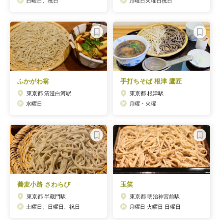
日曜日、祝日
月曜日火曜日祝日
ふかがわ翁
手打ちそば 根津 鷹匠
東京都 清澄白河駅
東京都 根津駅
水曜日
月曜・火曜
蕎麦小路 さわらび
玉笑
東京都 半蔵門駅
東京都 明治神宮前駅
土曜日、日曜日、祝日
月曜日 火曜日 日曜日