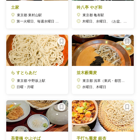
土家
吟八亭 やざ和
東京都 東村山駅
東京都 亀有駅
第一火曜日、毎週水曜日 ※但し木曜日は夜のみの営業
木曜日、水曜日、（お盆、年始休みあり）
ら すとらあだ
並木藪蕎麦
東京都 中野坂上駅
東京都 浅草（東武・都営・メトロ）駅
日曜・月曜
水曜日、木曜日
吾妻橋 やぶそば
手打ち蕎麦 銀杏