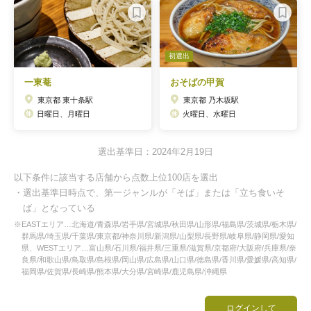
初選出
一東菴
おそばの甲賀
東京都 東十条駅
東京都 乃木坂駅
日曜日、月曜日
火曜日、水曜日
選出基準日：2024年2月19日
以下条件に該当する店舗から点数上位100店を選出
・選出基準日時点で、第一ジャンルが「そば」または「立ち食いそ
ば」となっている
※EASTエリア…北海道/青森県/岩手県/宮城県/秋田県/山形県/福島県/茨城県/栃木県/
群馬県/埼玉県/千葉県/東京都/神奈川県/新潟県/山梨県/長野県/岐阜県/静岡県/愛知
県、WESTエリア…富山県/石川県/福井県/三重県/滋賀県/京都府/大阪府/兵庫県/奈
良県/和歌山県/鳥取県/島根県/岡山県/広島県/山口県/徳島県/香川県/愛媛県/高知県/
福岡県/佐賀県/長崎県/熊本県/大分県/宮崎県/鹿児島県/沖縄県
ログインして