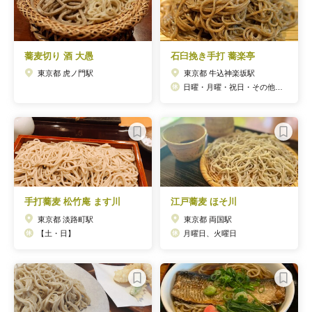
蕎麦切り 酒 大愚
石臼挽き手打 蕎楽亭
東京都 虎ノ門駅
東京都 牛込神楽坂駅
日曜・月曜・祝日・その他臨時休業有り
手打蕎麦 松竹庵 ます川
江戸蕎麦 ほそ川
東京都 淡路町駅
東京都 両国駅
【土・日】
月曜日、火曜日