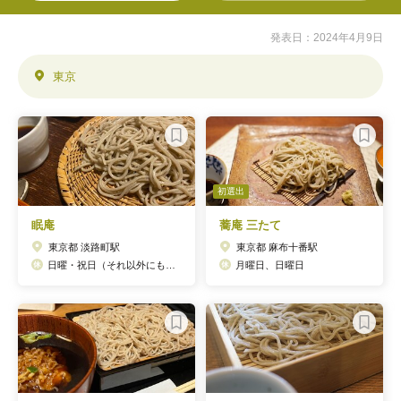
発表日：2024年4月9日
東京
初選出
眠庵
蕎庵 三たて
東京都 淡路町駅
東京都 麻布十番駅
日曜・祝日（それ以外にも休む場合あり→ホームページでチェック）
月曜日、日曜日