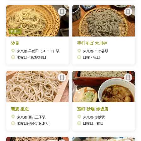
初選出
汐見
手打そば 大川や
東京都 早稲田（メトロ）駅
東京都 市ケ谷駅
水曜日・第3火曜日
日曜・祝日
蕎麦 坐忘
室町 砂場 赤坂店
東京都 西八王子駅
東京都 赤坂駅
水曜日(他不定休あり）
日曜日、祝日