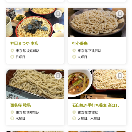
神田まつや 本店
打心蕎庵
東京都 淡路町駅
東京都 下北沢駅
日曜日
火曜日
西荻窪 鞍馬
石臼挽き手打ち蕎麦 高はし
東京都 西荻窪駅
東京都 荻窪駅
水曜日
火曜日、水曜日