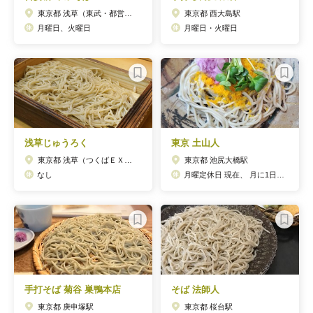
東京都 浅草（東武・都営・メトロ）駅
東京都 西大島駅
月曜日、火曜日
月曜日・火曜日
浅草じゅうろく
東京 土山人
東京都 浅草（つくばＥＸＰ）駅
東京都 池尻大橋駅
なし
月曜定休日 現在、 月に1日火曜日に不確定にお休みを頂いております。 （ 詳しくをInstagramをご確認ください。
手打そば 菊谷 巣鴨本店
そば 法師人
東京都 庚申塚駅
東京都 桜台駅