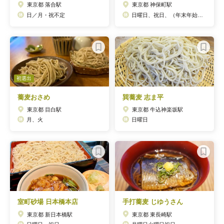
東京都 落合駅
東京都 神保町駅
日／月・祝不定
日曜日、祝日、（年末年始・お盆休みあり）
初選出
蕎麦おさめ
巽蕎麦 志ま平
東京都 目白駅
東京都 牛込神楽坂駅
月、火
日曜日
室町砂場 日本橋本店
手打蕎麦 じゆうさん
東京都 新日本橋駅
東京都 東長崎駅