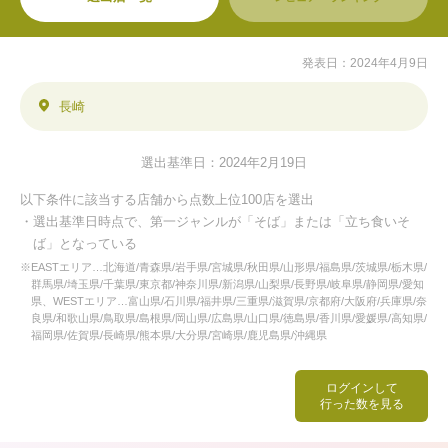
発表日：2024年4月9日
長崎
選出基準日：2024年2月19日
以下条件に該当する店舗から点数上位100店を選出
・選出基準日時点で、第一ジャンルが「そば」または「立ち食いそ
ば」となっている
※EASTエリア…北海道/青森県/岩手県/宮城県/秋田県/山形県/福島県/茨城県/栃木県/
群馬県/埼玉県/千葉県/東京都/神奈川県/新潟県/山梨県/長野県/岐阜県/静岡県/愛知
県、WESTエリア…富山県/石川県/福井県/三重県/滋賀県/京都府/大阪府/兵庫県/奈
良県/和歌山県/鳥取県/島根県/岡山県/広島県/山口県/徳島県/香川県/愛媛県/高知県/
福岡県/佐賀県/長崎県/熊本県/大分県/宮崎県/鹿児島県/沖縄県
ログインして
行った数を見る