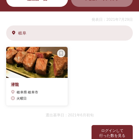
発表日：2021年7月29日
岐阜
潜龍
岐阜県 岐阜市
火曜日
選出基準日：2021年6月初旬
ログインして
行った数を見る