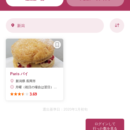
新潟
Paris パイ
新潟県 長岡市
月曜（祝日の場合は翌日），月２回程度 火曜休み
3.69
選出基準日：2020年1月初旬
ログインして
行った数を見る