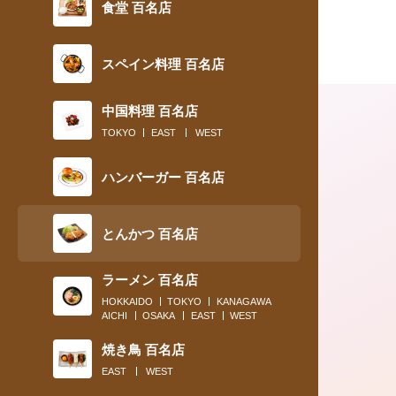
食堂 百名店
スペイン料理 百名店
中国料理 百名店
TOKYO
EAST
WEST
ハンバーガー 百名店
とんかつ 百名店
ラーメン 百名店
2018.12.26
HOKKAIDO
TOKYO
KANAGAWA
AICHI
OSAKA
EAST
WEST
2018年、ビジネスパーソンたちの胃袋
刺激した味トップ５
焼き鳥 百名店
EAST
WEST