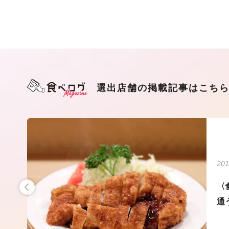
選出店舗の掲載記事はこち
201
を
〈
通