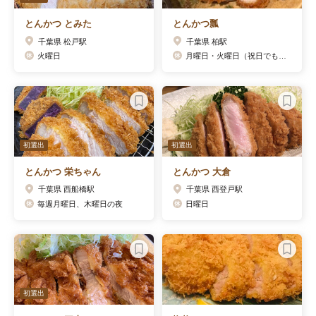
とんかつ とみた
とんかつ瓢
千葉県 松戸駅
千葉県 柏駅
火曜日
月曜日・火曜日（祝日でも休みです）
初選出
初選出
とんかつ 栄ちゃん
とんかつ 大倉
千葉県 西船橋駅
千葉県 西登戸駅
毎週月曜日、木曜日の夜
日曜日
初選出