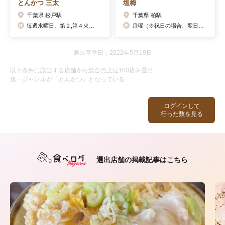
とんかつ 三太
塩梅
千葉県 松戸駅
千葉県 柏駅
毎週水曜日、第２,第４火曜日
月曜（※祝日の場合、翌日火曜が代休）
選出基準日：2022年5月19日
以下条件に該当する店舗から総合点上位100店を選出
第一ジャンルが「とんかつ」となっている
ログインして
行った数を見る
選出店舗の掲載記事はこちら