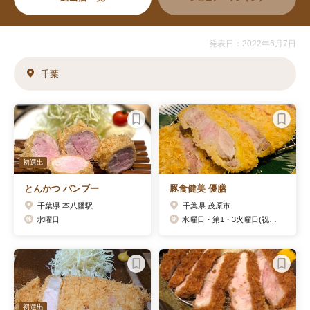
発表日：2022年6月7日
千葉
初選出
とんかつ バンブー
豚食健美 優膳
千葉県 本八幡駅
千葉県 茂原市
水曜日
水曜日・第1・3火曜日(祝日の場合翌日)
初選出