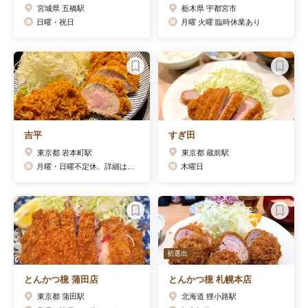
宮城県 五橋駅
栃木県 宇都宮市
日曜・祝日
月曜 火曜 臨時休業あり
吉平
すぎ田
東京都 岩本町駅
東京都 蔵前駅
月曜・日曜不定休、詳細はFacebookで確認
木曜日
初選出
とんかつ檍 蒲田店
とんかつ檍 札幌本店
東京都 蒲田駅
北海道 狸小路駅