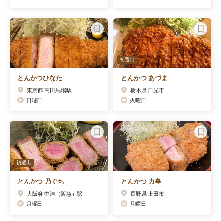
初選出
とんかつひなた
とんかつ あづま
東京都 高田馬場駅
栃木県 日光市
日曜日
火曜日
初選出
とんかつ 乃ぐち
とんかつ 力亭
大阪府 中津（阪急）駅
長野県 上田市
月曜日
月曜日