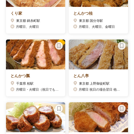
くり家
とんかつ桂
東京都 錦糸町駅
東京都 国分寺駅
月曜日、火曜日
月曜日、火曜日、金曜日
とんかつ瓢
とん八亭
千葉県 柏駅
東京都 上野御徒町駅
月曜日・火曜日（祝日でも休みです）
月曜日 祝日の場合翌日 他臨時休業あり