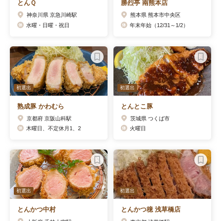
とんＱ
勝烈亭 南熊本店
神奈川県 京急川崎駅
熊本県 熊本市中央区
水曜・日曜・祝日
年末年始（12/31～1/2）
初選出
初選出
熟成豚 かわむら
とんとこ豚
京都府 京阪山科駅
茨城県 つくば市
木曜日、不定休月1、2
火曜日
初選出
初選出
とんかつ中村
とんかつ檍 浅草橋店