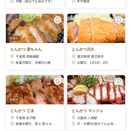
月曜（祝日でも休みです）
年中無休
初選出
とんかつ 栄ちゃん
とんかつ川久
千葉県 西船橋駅
鹿児島県 鹿児島市
毎週月曜日、木曜日の夜
火曜日、1月1日～2日
初選出
とんかつ 三太
とんかつ マンジェ
千葉県 松戸駅
大阪府 八尾駅
毎週水曜日、第２,第４火曜日
月・火曜日(祝日でもお休みです)