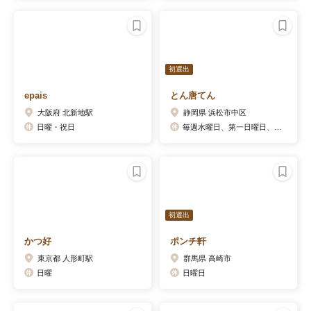
初選出
epais
とん唐てん
大阪府 北新地駅
静岡県 浜松市中区
日曜・祝日
毎週水曜日、第一日曜日、第三日曜日 (2019年9月頃より、第一、第三日曜日も定休日となりました)
初選出
かつ好
ポンチ軒
東京都 人形町駅
群馬県 高崎市
日曜
日曜日