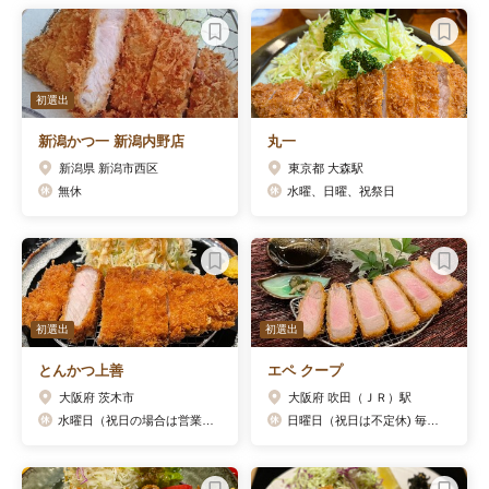
初選出
新潟かつ一 新潟内野店
丸一
新潟県 新潟市西区
東京都 大森駅
無休
水曜、日曜、祝祭日
初選出
初選出
とんかつ上善
エペ クープ
大阪府 茨木市
大阪府 吹田（ＪＲ）駅
水曜日（祝日の場合は営業します。） 第4火曜
日曜日（祝日は不定休) 毎週㈬はディナー定休日 詳しくは下記にて。