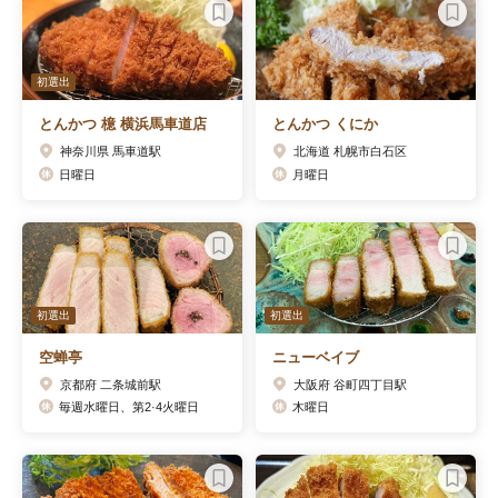
初選出
とんかつ 檍 横浜馬車道店
とんかつ くにか
神奈川県 馬車道駅
北海道 札幌市白石区
日曜日
月曜日
初選出
初選出
空蝉亭
ニューベイブ
京都府 二条城前駅
大阪府 谷町四丁目駅
毎週水曜日、第2·4火曜日
木曜日