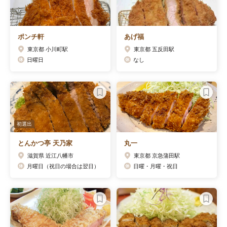
ポンチ軒
あげ福
東京都 小川町駅
東京都 五反田駅
日曜日
なし
初選出
とんかつ亭 天乃家
丸一
滋賀県 近江八幡市
東京都 京急蒲田駅
月曜日（祝日の場合は翌日）
日曜・月曜・祝日