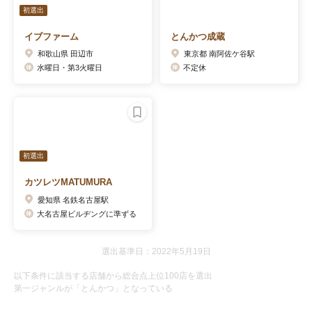
初選出
イブファーム
とんかつ成蔵
和歌山県 田辺市
東京都 南阿佐ケ谷駅
水曜日・第3火曜日
不定休
初選出
カツレツMATUMURA
愛知県 名鉄名古屋駅
大名古屋ビルヂングに準ずる
選出基準日：2022年5月19日
以下条件に該当する店舗から総合点上位100店を選出
第一ジャンルが「とんかつ」となっている