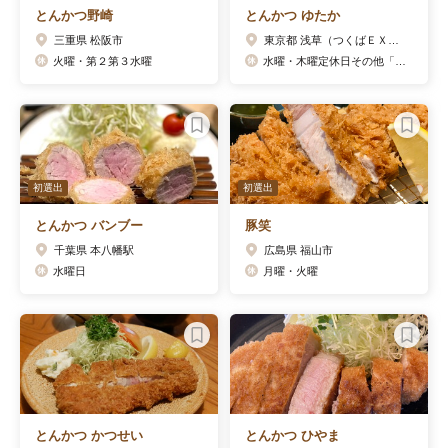
とんかつ野崎
とんかつ ゆたか
三重県 松阪市
東京都 浅草（つくばＥＸＰ）駅
火曜・第２第３水曜
水曜・木曜定休日その他「公式ホームページ」をご覧ください。
初選出
初選出
とんかつ バンブー
豚笑
千葉県 本八幡駅
広島県 福山市
水曜日
月曜・火曜
とんかつ かつせい
とんかつ ひやま