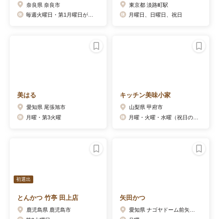
奈良県 奈良市
東京都 淡路町駅
毎週火曜日・第1月曜日が定休日、その他週に一度ほど、仕込みの為の不定休がございます。休業日はブログにてご確認頂けます（食べログPC表示ですと下にリンクが出ます。出ない場合はgoogle検索ページにもリンクがございます）。もしくはお電話にてお問い合わせくださいませ。
月曜日、日曜日、祝日
美はる
キッチン美味小家
愛知県 尾張旭市
山梨県 甲府市
月曜・第3火曜
月曜・火曜・水曜（祝日の際は営業）
初選出
とんかつ 竹亭 田上店
矢田かつ
鹿児島県 鹿児島市
愛知県 ナゴヤドーム前矢田駅