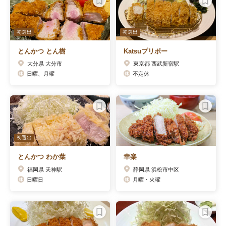
初選出
初選出
とんかつ とん樹
Katsuプリポー
大分県 大分市
東京都 西武新宿駅
日曜、月曜
不定休
初選出
とんかつ わか葉
幸楽
福岡県 天神駅
静岡県 浜松市中区
日曜日
月曜・火曜