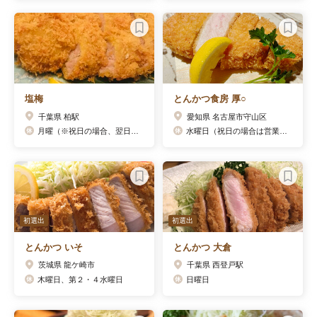
塩梅
とんかつ食房 厚○
千葉県 柏駅
愛知県 名古屋市守山区
月曜（※祝日の場合、翌日火曜が代休）
水曜日（祝日の場合は営業）第三火曜日
初選出
初選出
とんかつ いそ
とんかつ 大倉
茨城県 龍ケ崎市
千葉県 西登戸駅
木曜日、第２・４水曜日
日曜日