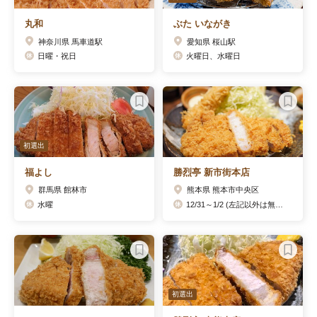
丸和
ぶた いながき
神奈川県 馬車道駅
愛知県 桜山駅
日曜・祝日
火曜日、水曜日
初選出
福よし
勝烈亭 新市街本店
群馬県 館林市
熊本県 熊本市中央区
水曜
12/31～1/2 (左記以外は無休です）
初選出