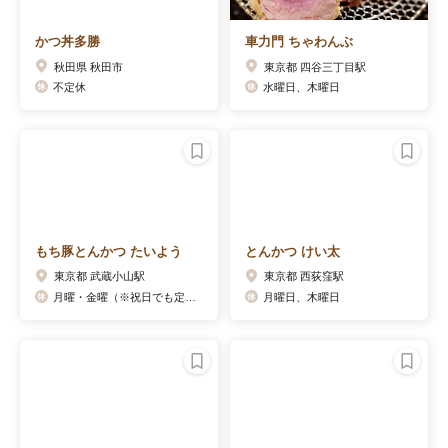
かつ丼多勝
車力門 ちゃわんぶ
秋田県 秋田市
東京都 四谷三丁目駅
不定休
水曜日、木曜日
もち豚とんかつ たいよう
とんかつ けい太
東京都 武蔵小山駅
東京都 西荻窪駅
月曜・金曜（※祝日でも定休)
月曜日、木曜日