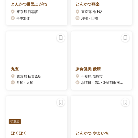
とんかつ目黒こがね
とんかつ燕楽
東京都 目黒駅
東京都 池上駅
年中無休
月曜・日曜
丸五
豚食健美 優膳
東京都 秋葉原駅
千葉県 茂原市
月曜・火曜
水曜日・第1・3火曜日(祝日の場合翌日)
初選出
ぽくぽく
とんかつ やまいち