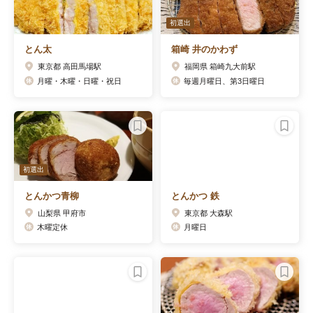
初選出
とん太
箱崎 井のかわず
東京都 高田馬場駅
福岡県 箱崎九大前駅
月曜・木曜・日曜・祝日
毎週月曜日、第3日曜日
初選出
とんかつ青柳
とんかつ 鉄
山梨県 甲府市
東京都 大森駅
木曜定休
月曜日