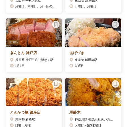
大阪府 千林大宮駅
東京都 浅草橋駅
月曜日、木曜日、月一回の不定休
日曜日、月曜日
初選出
きんとん 神戸店
あげづき
兵庫県 神戸三宮（阪急）駅
東京都 飯田橋駅
1月1日
火曜日
とんかつ檍 銀座店
馬酔木
東京都 新橋駅
神奈川県 都筑ふれあいの丘駅
日曜・月曜
火曜日・第3水曜日