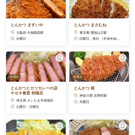
とんかつ ますいや
とんかつ まさむね
大阪府 今福鶴見駅
東京都 溜池山王駅
火曜日
日曜日、祝日 （年末年始休みあり）
初選出
初選出
とんかつとカツカレーの店
とんかつ 椛
キセキ食堂 岩槻店
神奈川県 吉野町駅
埼玉県 さいたま市岩槻区
月曜日
土曜日・日曜日