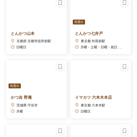
初選出
とんかつ山本
とんかつ七井戸
京都府 京都市役所前駅
東京都 外苑前駅
日曜日
月曜・土曜・日曜・祝日 祝日臨時営業アリ
初選出
かつ吉 野庵
イマカツ 六本木本店
茨城県 守谷市
東京都 六本木駅
月曜
日曜日