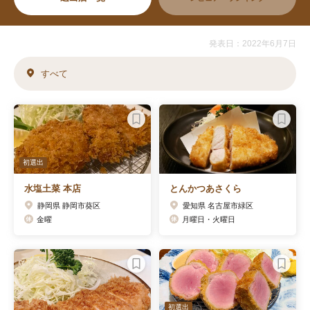
発表日：2022年6月7日
すべて
初選出
水塩土菜 本店
とんかつあさくら
静岡県 静岡市葵区
愛知県 名古屋市緑区
金曜
月曜日・火曜日
初選出