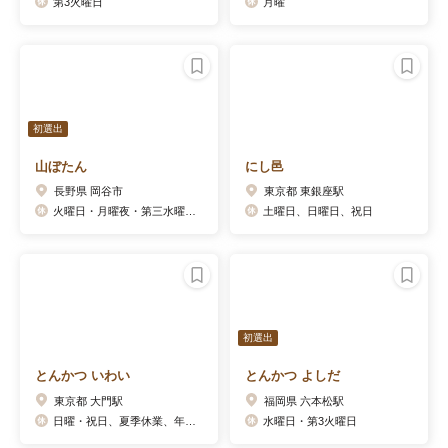
第3火曜日
月曜
初選出
山ぼたん
にし邑
長野県 岡谷市
東京都 東銀座駅
火曜日・月曜夜・第三水曜日・不定休あり
土曜日、日曜日、祝日
初選出
とんかつ いわい
とんかつ よしだ
東京都 大門駅
福岡県 六本松駅
日曜・祝日、夏季休業、年末年始
水曜日・第3火曜日