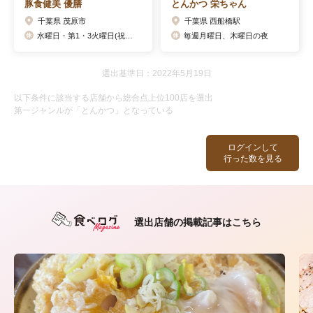
豚食健美 優膳
とんかつ 栄ちゃん
千葉県 茂原市
千葉県 西船橋駅
水曜日・第1・3火曜日(祝日の場合翌日)
毎週月曜日、木曜日の夜
選出基準日：2022年5月19日
以下条件に該当する店舗から総合点上位100店を選出
第一ジャンルが「とんかつ」となっている
ログインして
行った数を見る
選出店舗の掲載記事はこちら