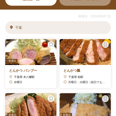
発表日：2022年6月7日
千葉
初選出
とんかつ バンブー
とんかつ瓢
千葉県 本八幡駅
千葉県 柏駅
水曜日
月曜日・火曜日（祝日でも休みです）
初選出
初選出