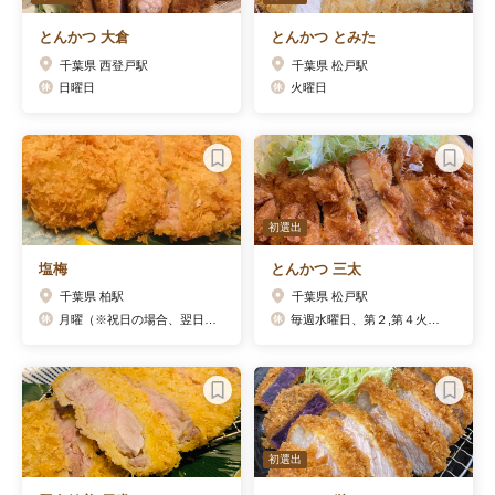
とんかつ 大倉
とんかつ とみた
千葉県 西登戸駅
千葉県 松戸駅
日曜日
火曜日
初選出
塩梅
とんかつ 三太
千葉県 柏駅
千葉県 松戸駅
月曜（※祝日の場合、翌日火曜が代休）
毎週水曜日、第２,第４火曜日
初選出