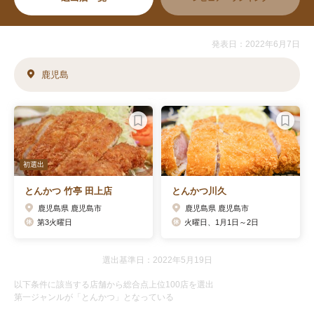
発表日：2022年6月7日
鹿児島
初選出
とんかつ 竹亭 田上店
とんかつ川久
鹿児島県 鹿児島市
鹿児島県 鹿児島市
第3火曜日
火曜日、1月1日～2日
選出基準日：2022年5月19日
以下条件に該当する店舗から総合点上位100店を選出
第一ジャンルが「とんかつ」となっている