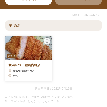
発表日：2022年6月7日
新潟
初選出
新潟かつ一 新潟内野店
新潟県 新潟市西区
無休
選出基準日：2022年5月19日
以下条件に該当する店舗から総合点上位100店を選出
第一ジャンルが「とんかつ」となっている