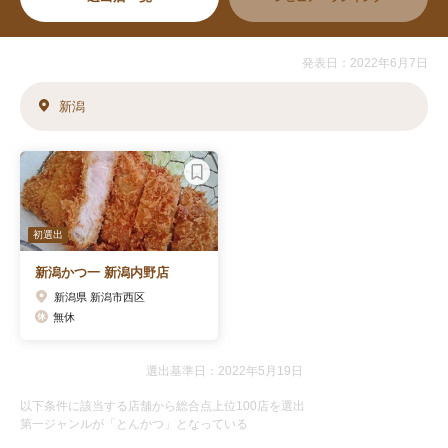
発表日：2022年6月7日
新潟
初選出
新潟かつ一 新潟内野店
新潟県 新潟市西区
無休
選出基準日：2022年5月19日
以下条件に該当する店舗から総合点上位100店を選出
第一ジャンルが「とんかつ」となっている