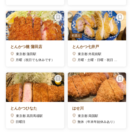
初選出
とんかつ檍 蒲田店
とんかつ七井戸
東京都 蒲田駅
東京都 外苑前駅
月曜（祝日でも休みです）
月曜・土曜・日曜・祝日 祝日臨時営業アリ
とんかつひなた
はせ川
東京都 高田馬場駅
東京都 両国駅
日曜日
無休（年末年始休みあり）