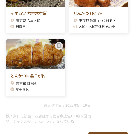
イマカツ 六本木本店
とんかつ ゆたか
東京都 六本木駅
東京都 浅草（つくばＥＸＰ）駅
日曜日
水曜・木曜定休日その他「公式ホームページ」をご覧ください。
とんかつ目黒こがね
東京都 目黒駅
年中無休
選出基準日：2022年5月19日
以下条件に該当する店舗から総合点上位100店を選出
第一ジャンルが「とんかつ」となっている