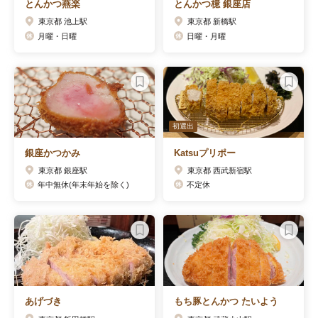
とんかつ燕楽
とんかつ檍 銀座店
東京都 池上駅
東京都 新橋駅
月曜・日曜
日曜・月曜
初選出
銀座かつかみ
Katsuプリポー
東京都 銀座駅
東京都 西武新宿駅
年中無休(年末年始を除く)
不定休
あげづき
もち豚とんかつ たいよう