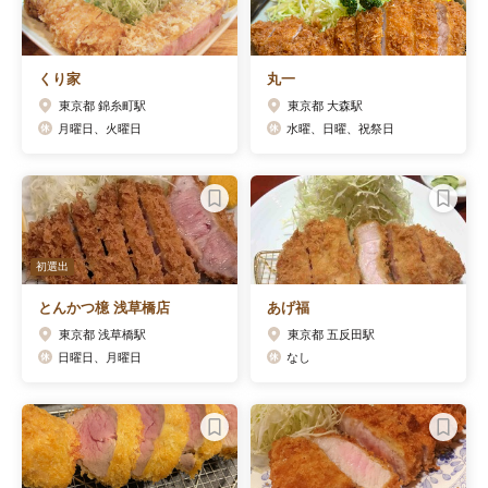
くり家
丸一
東京都 錦糸町駅
東京都 大森駅
月曜日、火曜日
水曜、日曜、祝祭日
初選出
とんかつ檍 浅草橋店
あげ福
東京都 浅草橋駅
東京都 五反田駅
日曜日、月曜日
なし