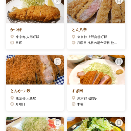
かつ好
とん八亭
東京都 人形町駅
東京都 上野御徒町駅
日曜
月曜日 祝日の場合翌日 他臨時休業あり
とんかつ 鉄
すぎ田
東京都 大森駅
東京都 蔵前駅
月曜日
木曜日