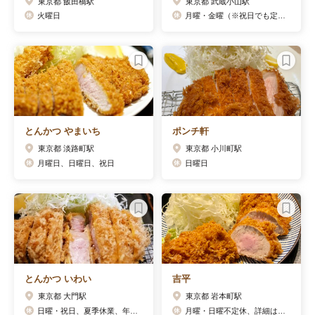
東京都 飯田橋駅
東京都 武蔵小山駅
火曜日
月曜・金曜（※祝日でも定休)
とんかつ やまいち
ポンチ軒
東京都 淡路町駅
東京都 小川町駅
月曜日、日曜日、祝日
日曜日
とんかつ いわい
吉平
東京都 大門駅
東京都 岩本町駅
日曜・祝日、夏季休業、年末年始
月曜・日曜不定休、詳細はFacebookで確認