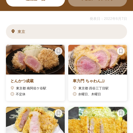
発表日：2022年6月7日
東京
とんかつ成蔵
車力門 ちゃわんぶ
東京都 南阿佐ケ谷駅
東京都 四谷三丁目駅
不定休
水曜日、木曜日