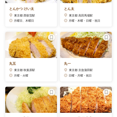
とんかつ けい太
とん太
東京都 西荻窪駅
東京都 高田馬場駅
月曜日、木曜日
月曜・木曜・日曜・祝日
丸五
丸一
東京都 秋葉原駅
東京都 京急蒲田駅
月曜・火曜
日曜・月曜・祝日