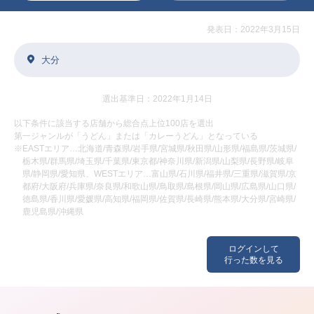
発表日：2022年3月15日
大分
選出基準日：2022年1月14日
以下条件に該当する店舗から総合点上位100店を選出
第一ジャンルが「うどん」または「カレーうどん」となっている
※EASTエリア…北海道/青森県/岩手県/宮城県/秋田県/山形県/福島県/茨城県/
栃木県/群馬県/埼玉県/千葉県/東京都/神奈川県/新潟県/山梨県/長野県/岐阜
県/静岡県/愛知県、WESTエリア…富山県/石川県/福井県/三重県/滋賀県/京
都府/大阪府/兵庫県/奈良県/和歌山県/鳥取県/島根県/岡山県/広島県/山口県/
徳島県/香川県/愛媛県/高知県/福岡県/佐賀県/長崎県/熊本県/大分県/宮崎県/
鹿児島県/沖縄県
ログインして
行った数を見る