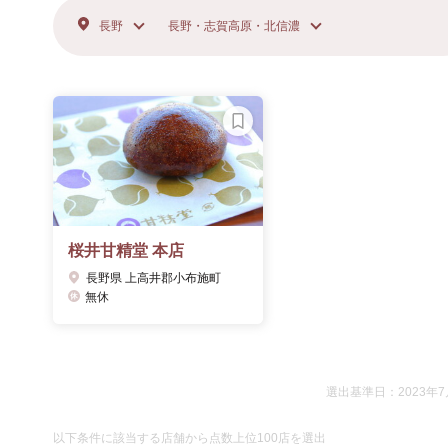
長野
長野・志賀高原・北信濃
桜井甘精堂 本店
長野県 上高井郡小布施町
無休
選出基準日：2023年7
以下条件に該当する店舗から点数上位100店を選出