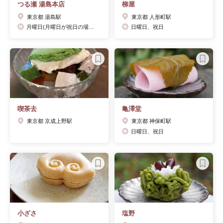
つる瀬 湯島本店
柳屋
東京都 湯島駅
東京都 人形町駅
月曜日(月曜日が祝日の場合、火曜日に振替)
日曜日、祝日
喫茶去
亀澤堂
東京都 京成上野駅
東京都 神保町駅
日曜日、祝日
小ざさ
塩野