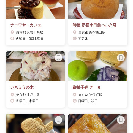
ナニワヤ・カフェ
時屋 新宿小田急ハルク店
東京都 麻布十番駅
東京都 新宿西口駅
火曜日、第3水曜日
不定休
いちょうの木
御菓子処 さゝま
東京都 北品川駅
東京都 神保町駅
月曜日、木曜日
日曜日、祝日