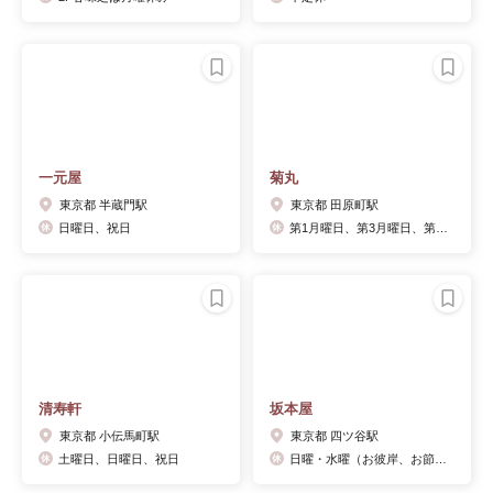
一元屋
菊丸
東京都 半蔵門駅
東京都 田原町駅
日曜日、祝日
第1月曜日、第3月曜日、第4月曜日となります。今月のお休みは7月3日(月)、10(月)、18(火)、24(月)となります。
清寿軒
坂本屋
東京都 小伝馬町駅
東京都 四ツ谷駅
土曜日、日曜日、祝日
日曜・水曜（お彼岸、お節句等和菓子屋の行事にあたる日曜・水曜は営業）