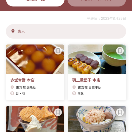
発表日：2023年8月29日
東京
赤坂青野 本店
羽二重団子 本店
東京都 赤坂駅
東京都 日暮里駅
日・祝
無休