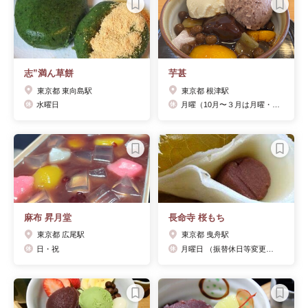
志”満ん草餅
芋甚
東京都 東向島駅
東京都 根津駅
水曜日
月曜（10月〜３月は月曜・火曜 ）
麻布 昇月堂
長命寺 桜もち
東京都 広尾駅
東京都 曳舟駅
日・祝
月曜日 （振替休日等変更もございます。詳しくはお店ＨＰ，ＳＮＳ，またはお電話にてご確認ください）