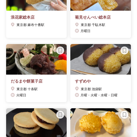
浪花家総本店
菊見せんべい総本店
東京都 麻布十番駅
東京都 千駄木駅
月曜日
だるまや餅菓子店
すずめや
東京都 十条駅
東京都 池袋駅
火曜日
月曜・火曜・水曜・日曜