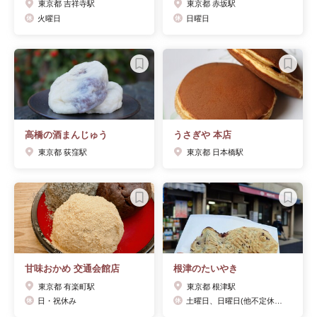
東京都 吉祥寺駅
東京都 赤坂駅
火曜日
日曜日
高橋の酒まんじゅう
うさぎや 本店
東京都 荻窪駅
東京都 日本橋駅
甘味おかめ 交通会館店
根津のたいやき
東京都 有楽町駅
東京都 根津駅
日・祝休み
土曜日、日曜日(他不定休あり)