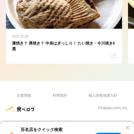
2021.10.26
薄焼き？ 厚焼き？ 中身はぎっしり！ たい焼き・今川焼き6
選
企業情報
利用規約
個人情報保護方針
©Kakaku.com, Inc.
百名店をクイック検索