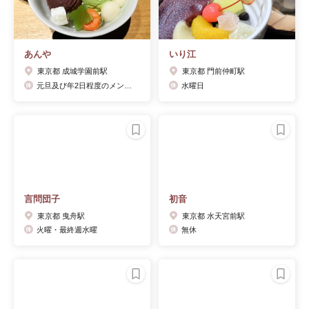
あんや
いり江
東京都 成城学園前駅
東京都 門前仲町駅
元旦及び年2日程度のメンテナンス休業のみ
水曜日
言問団子
初音
東京都 曳舟駅
東京都 水天宮前駅
火曜・最終週水曜
無休