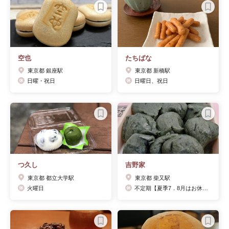
空也
たちばな
東京都 銀座駅
東京都 新橋駅
日曜・祝日
日曜日、祝日
つ久し
吉野家
東京都 都立大学駅
東京都 柴又駅
火曜日
不定期【夏季7．8月はお休み】