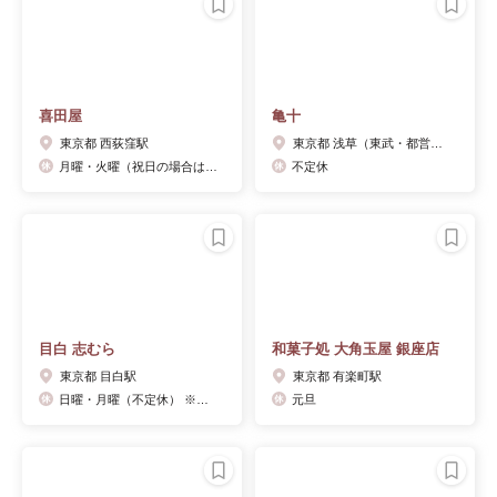
喜田屋
亀十
東京都 西荻窪駅
東京都 浅草（東武・都営・メトロ）駅
月曜・火曜（祝日の場合は営業）
不定休
目白 志むら
和菓子処 大角玉屋 銀座店
東京都 目白駅
東京都 有楽町駅
日曜・月曜（不定休） ※月によって異なりますので店頭やinstagramのカレンダーをご確認ください。
元旦