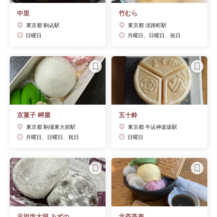
中里
竹むら
東京都 駒込駅
東京都 淡路町駅
日曜日
月曜日、日曜日、祝日
京菓子 岬屋
五十鈴
東京都 駒場東大前駅
東京都 牛込神楽坂駅
月曜日、日曜日、祝日
日曜日
元祖塩大福 みずの
北斎茶房