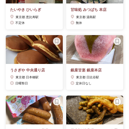
たいやき ひいらぎ
甘味処 みつばち 本店
東京都 恵比寿駅
東京都 湯島駅
不定休
無休
うさぎや 中央通り店
銀座甘楽 銀座本店
東京都 日本橋駅
東京都 日比谷駅
日曜祭日
定休日なし