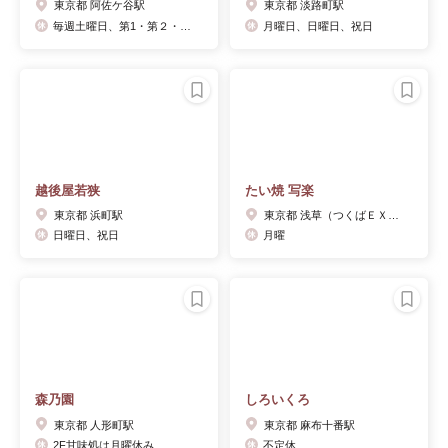
東京都 阿佐ケ谷駅
東京都 淡路町駅
毎週土曜日、第1・第２・第3金曜日
月曜日、日曜日、祝日
越後屋若狭
たい焼 写楽
東京都 浜町駅
東京都 浅草（つくばＥＸＰ）駅
日曜日、祝日
月曜
森乃園
しろいくろ
東京都 人形町駅
東京都 麻布十番駅
2F甘味処は月曜休み
不定休