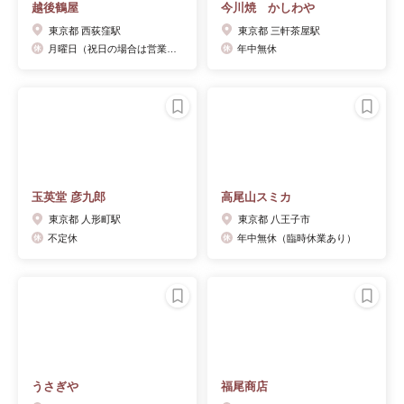
越後鶴屋
今川焼 かしわや
東京都 西荻窪駅
東京都 三軒茶屋駅
月曜日（祝日の場合は営業、翌火曜日代休）
年中無休
玉英堂 彦九郎
高尾山スミカ
東京都 人形町駅
東京都 八王子市
不定休
年中無休（臨時休業あり）
うさぎや
福尾商店