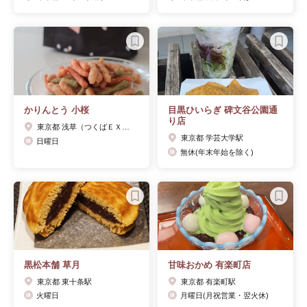
かりんとう 小桜
目黒ひいらぎ 碑文谷公園通
り店
東京都 浅草（つくばＥＸＰ）駅
東京都 学芸大学駅
日曜日
無休(年末年始を除く)
黒松本舗 草月
甘味おかめ 有楽町店
東京都 東十条駅
東京都 有楽町駅
火曜日
月曜日(月祝営業・翌火休)