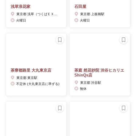
浅草浪花家
石田屋
東京都 浅草（つくばＥＸＰ）駅
東京都 上板橋駅
火曜日
火曜日
茶寮都路里 大丸東京店
茶庭 然花抄院 渋谷ヒカリエ
ShinQs店
東京都 東京駅
東京都 渋谷駅
不定休 (大丸東京店に準ずる)
無休