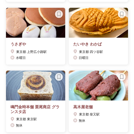
うさぎや
たいやき わかば
東京都 上野広小路駅
東京都 四ツ谷駅
水曜日
日曜日
鳴門金時本舗 栗尾商店 グラ
高木屋老舗
ンスタ店
東京都 柴又駅
東京都 東京駅
無休
無休