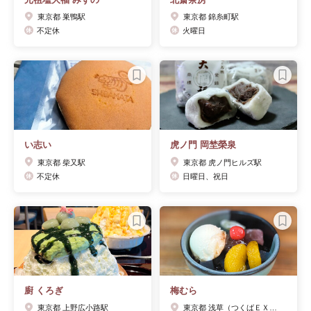
東京都 巣鴨駅
東京都 錦糸町駅
不定休
火曜日
い志い
虎ノ門 岡埜榮泉
東京都 柴又駅
東京都 虎ノ門ヒルズ駅
不定休
日曜日、祝日
廚 くろぎ
梅むら
東京都 上野広小路駅
東京都 浅草（つくばＥＸＰ）駅