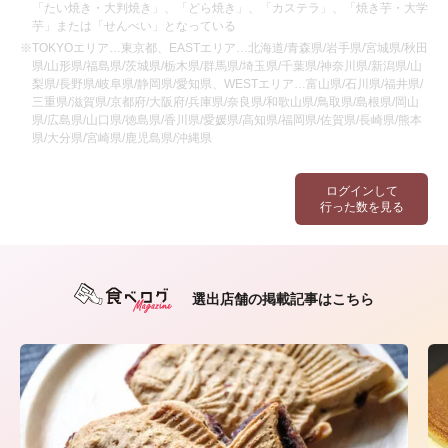
「たい焼き・大判焼き」、「どら焼き」、「カステラ」、「焼き芋・大学
芋」または「せんべい」となっている
※TOKYOエリア…東京都、EASTエリア…北海道/青森県/岩手県/宮城県/秋田
県/山形県/福島県/茨城県/栃木県/群馬県/埼玉県/千葉県/神奈川県/新潟県/山
梨県/長野県/岐阜県/静岡県/愛知県、WESTエリア…富山県/石川県/福井県/
三重県/滋賀県/京都府/大阪府/兵庫県/奈良県/和歌山県/鳥取県/島根県/岡山
県/広島県/山口県/徳島県/香川県/愛媛県/高知県/福岡県/佐賀県/長崎県/熊本
県/大分県/宮崎県/鹿児島県/沖縄県
ログインして
行った数を見る
選出店舗の掲載記事はこちら