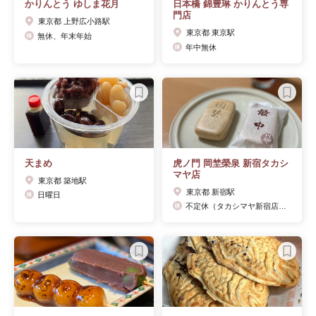
かりんとう ゆしま花月
日本橋 錦豊琳 かりんとう専
門店
東京都 上野広小路駅
東京都 東京駅
無休、年末年始
年中無休
天まめ
虎ノ門 岡埜榮泉 新宿タカシ
マヤ店
東京都 築地駅
東京都 新宿駅
日曜日
不定休（タカシマヤ新宿店に準ずる）