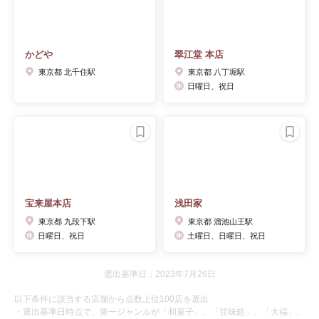
かどや
翠江堂 本店
東京都 北千住駅
東京都 八丁堀駅
日曜日、祝日
宝来屋本店
浅田家
東京都 九段下駅
東京都 溜池山王駅
日曜日、祝日
土曜日、日曜日、祝日
選出基準日：2023年7月26日
以下条件に該当する店舗から点数上位100店を選出
・選出基準日時点で、第一ジャンルが「和菓子」、「甘味処」、「大福」、