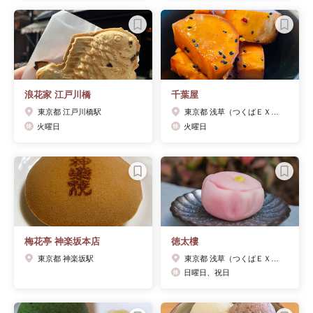
浪花家 江戸川橋
千葉屋
東京都 江戸川橋駅
東京都 浅草（つくばＥＸＰ）駅
火曜日
火曜日
梅花亭 神楽坂本店
徳太樓
東京都 神楽坂駅
東京都 浅草（つくばＥＸＰ）駅
日曜日、祝日