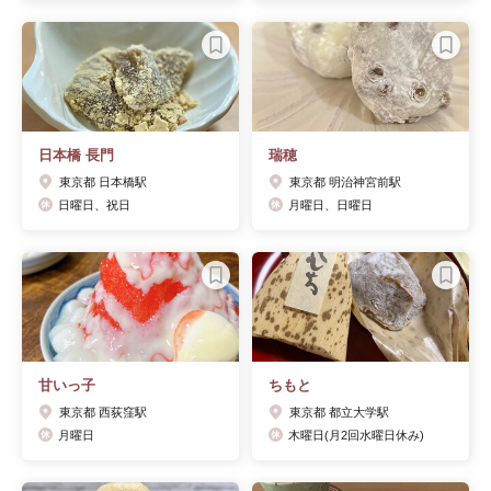
日本橋 長門
瑞穂
東京都 日本橋駅
東京都 明治神宮前駅
日曜日、祝日
月曜日、日曜日
甘いっ子
ちもと
東京都 西荻窪駅
東京都 都立大学駅
月曜日
木曜日(月2回水曜日休み)