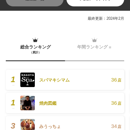
最終更新：2024年2月
総合ランキング
年間ランキング
※
（累計）
1
36
スパマキシマム
店
1
36
焼肉図鑑
店
3
34
みうっちょ
店