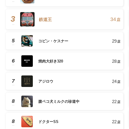
3
34
鉄道王
店
5
29
コビン・ケスナー
店
6
28
焼肉大好き320
店
7
24
アジロウ
店
8
22
腹ペコ犬ミルクの珍道中
店
8
22
ドクターSS
店