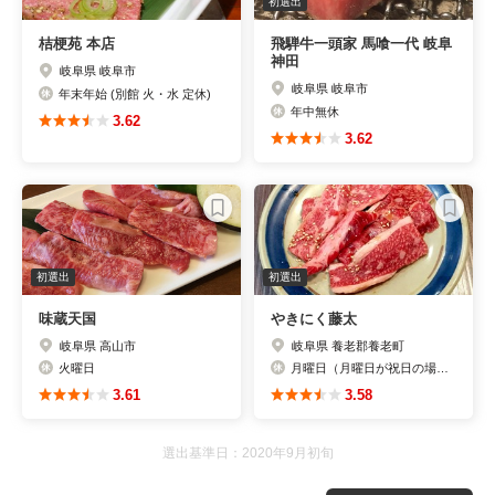
初選出
桔梗苑 本店
飛騨牛一頭家 馬喰一代 岐阜
神田
岐阜県 岐阜市
岐阜県 岐阜市
年末年始 (別館 火・水 定休)
年中無休
3.62
3.62
初選出
初選出
味蔵天国
やきにく藤太
岐阜県 高山市
岐阜県 養老郡養老町
火曜日
月曜日（月曜日が祝日の場合、翌日休み）
3.61
3.58
選出基準日：2020年9月初旬