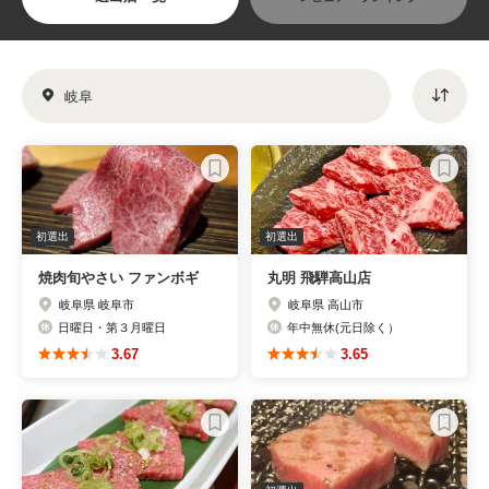
岐阜
初選出
初選出
焼肉旬やさい ファンボギ
丸明 飛騨高山店
岐阜県 岐阜市
岐阜県 高山市
日曜日・第３月曜日
年中無休(元日除く）
3.67
3.65