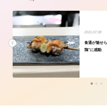
2021.07.08
ォロ
食通が魅せら
鶏”に感動