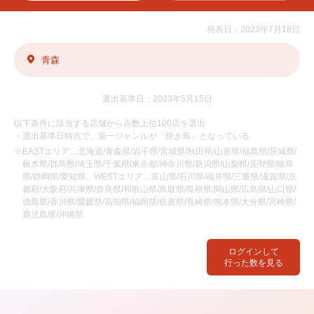
発表日：2023年7月18日
青森
選出基準日：2023年5月15日
以下条件に該当する店舗から点数上位100店を選出
・選出基準日時点で、第一ジャンルが「焼き鳥」となっている
※EASTエリア…北海道/青森県/岩手県/宮城県/秋田県/山形県/福島県/茨城県/
栃木県/群馬県/埼玉県/千葉県/東京都/神奈川県/新潟県/山梨県/長野県/岐阜
県/静岡県/愛知県、WESTエリア…富山県/石川県/福井県/三重県/滋賀県/京
都府/大阪府/兵庫県/奈良県/和歌山県/鳥取県/島根県/岡山県/広島県/山口県/
徳島県/香川県/愛媛県/高知県/福岡県/佐賀県/長崎県/熊本県/大分県/宮崎県/
鹿児島県/沖縄県
ログインして
行った数を見る