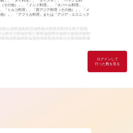
国鍋」、「タイ料理」、「タイスキ」、「ベトナム料
理（その他）」、「インド料理」、「ネパール料理」、
」、「トルコ料理」、「西アジア料理（その他）」、「メ
の他）」、「アフリカ料理」または「アジア・エスニック
県/山形県/福島県/茨城県/栃木県/群馬県/埼玉県/千葉県/
山県/石川県/福井県/三重県/滋賀県/京都府/大阪府/兵庫県/
県/高知県/福岡県/佐賀県/長崎県/熊本県/大分県/宮崎県/鹿
ログインして
行った数を見る
ら