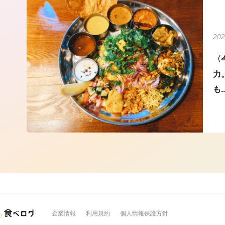
202
〈
力
も..
企業情報
利用規約
個人情報保護方針