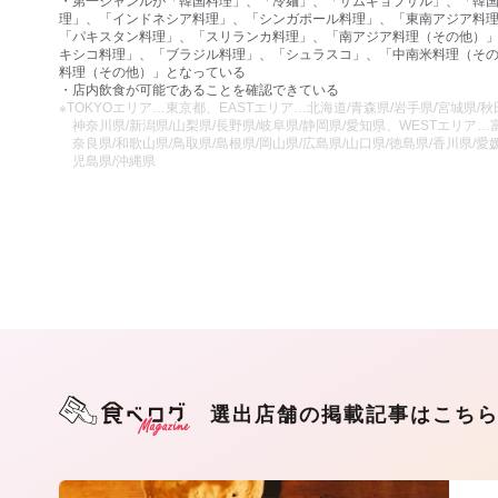
・第一ジャンルが「韓国料理」、「冷麺」、「サムギョプサル」、「韓
理」、「インドネシア料理」、「シンガポール料理」、「東南アジア料
「パキスタン料理」、「スリランカ料理」、「南アジア料理（その他）
キシコ料理」、「ブラジル料理」、「シュラスコ」、「中南米料理（そ
料理（その他）」となっている
・店内飲食が可能であることを確認できている
※TOKYOエリア…東京都、EASTエリア…北海道/青森県/岩手県/宮城県/秋田
神奈川県/新潟県/山梨県/長野県/岐阜県/静岡県/愛知県、WESTエリア…富
奈良県/和歌山県/鳥取県/島根県/岡山県/広島県/山口県/徳島県/香川県/愛媛
児島県/沖縄県
選出店舗の掲載記事はこち