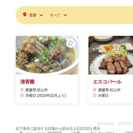
愛媛
すべて
清香園
エスコバール
愛媛県 松山市
愛媛県 松山市
月曜日 (2020年02月より)
水曜日
選出基準日：2022年7
以下条件に該当する店舗から総合点上位101店を選出