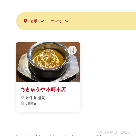
岩手
すべて
ちきゅうや 本町本店
岩手県 盛岡市
月曜日
選出基準日：2022年7