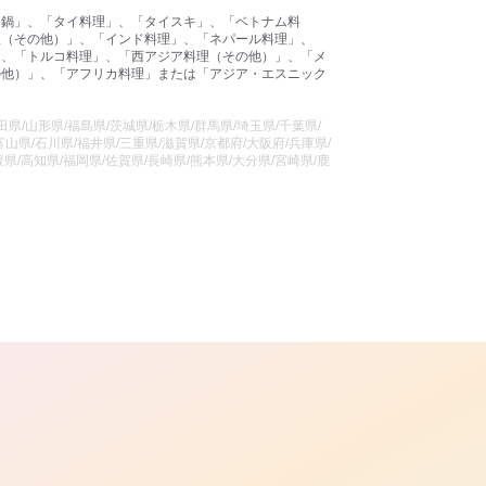
国鍋」、「タイ料理」、「タイスキ」、「ベトナム料
理（その他）」、「インド料理」、「ネパール料理」、
」、「トルコ料理」、「西アジア料理（その他）」、「メ
の他）」、「アフリカ料理」または「アジア・エスニック
県/山形県/福島県/茨城県/栃木県/群馬県/埼玉県/千葉県/
山県/石川県/福井県/三重県/滋賀県/京都府/大阪府/兵庫県/
県/高知県/福岡県/佐賀県/長崎県/熊本県/大分県/宮崎県/鹿
ら