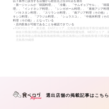
以下条件に該当する店舗から総合点上位101店を選出
・第一ジャンルが「韓国料理」、「冷麺」、「サムギョプサル」、「韓
理」、「インドネシア料理」、「シンガポール料理」、「東南アジア料
「パキスタン料理」、「スリランカ料理」、「南アジア料理（その他）
キシコ料理」、「ブラジル料理」、「シュラスコ」、「中南米料理（そ
料理（その他）」となっている
・店内飲食が可能であることを確認できている
※TOKYOエリア…東京都、EASTエリア…北海道/青森県/岩手県/宮城県/秋田
神奈川県/新潟県/山梨県/長野県/岐阜県/静岡県/愛知県、WESTエリア…富
奈良県/和歌山県/鳥取県/島根県/岡山県/広島県/山口県/徳島県/香川県/愛媛
児島県/沖縄県
選出店舗の掲載記事はこち