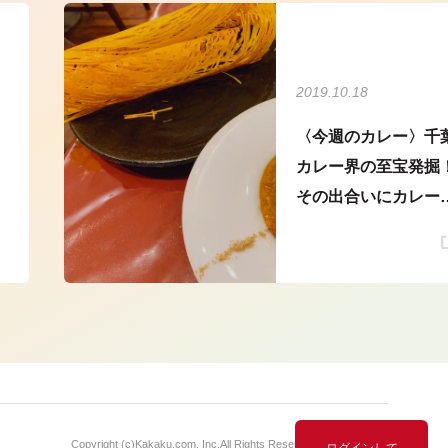
2019.10.18
〈今週のカレー〉千
カレー界の至宝発掘
その出合いにカレー
達人が感動した...
Copyright (c)
Kakaku.com, Inc.
All Rights Reserved. 無断転載禁止