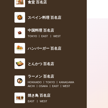
食堂 百名店
スペイン料理 百名店
中国料理 百名店
TOKYO
EAST
WEST
ハンバーガー 百名店
とんかつ 百名店
2021.01.03
ラーメン 百名店
HOKKAIDO
TOKYO
KANAGAWA
2021年流行る店を食通が予想！ オー
AICHI
OSAKA
EAST
WEST
ティックなフレンチレストランに再注
焼き鳥 百名店
EAST
WEST