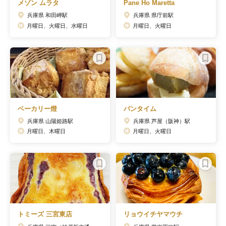
メゾン ムラタ
Pane Ho Maretta
兵庫県 和田岬駅
兵庫県 県庁前駅
月曜日、火曜日、水曜日
月曜日、火曜日
ベーカリー燈
パンタイム
兵庫県 山陽姫路駅
兵庫県 芦屋（阪神）駅
月曜日、木曜日
月曜日、火曜日
トミーズ 三宮東店
リョウイチヤマウチ