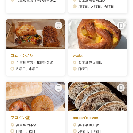
兵庫県 三宮（神戸新交通）駅
兵庫県 苦楽園口駅
月曜日、木曜日、金曜日
コム・シノワ
wada
兵庫県 三宮・花時計前駅
兵庫県 芦屋川駅
月曜日、水曜日
日曜日
フロイン堂
ameen’s oven
兵庫県 岡本駅
兵庫県 夙川駅
日曜日、祝日
月曜日、日曜日