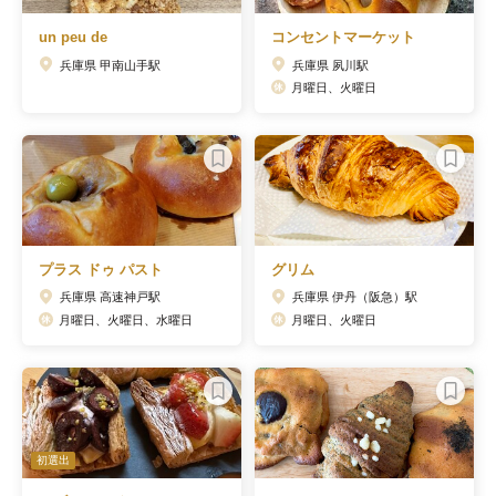
un peu de
コンセントマーケット
兵庫県 甲南山手駅
兵庫県 夙川駅
月曜日、火曜日
プラス ドゥ パスト
グリム
兵庫県 高速神戸駅
兵庫県 伊丹（阪急）駅
月曜日、火曜日、水曜日
月曜日、火曜日
初選出