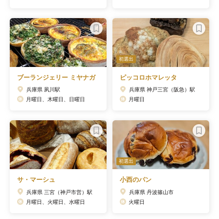
初選出
ブーランジェリー ミヤナガ
ピッコロホマレッタ
兵庫県 夙川駅
兵庫県 神戸三宮（阪急）駅
月曜日、木曜日、日曜日
月曜日
初選出
サ・マーシュ
小西のパン
兵庫県 三宮（神戸市営）駅
兵庫県 丹波篠山市
月曜日、火曜日、水曜日
火曜日