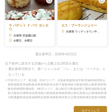
ラ バゲット ド パリ ヨシカ
エス・ブーランジュリー
ワ
兵庫県 ウッディタウン中央駅
兵庫県 苦楽園口駅
火曜日、水曜日
選出基準日：2026年4月21日
以下条件に該当する店舗から点数上位100店を選出
・選出基準日時点で、第一ジャンルが「パン」または「ベーグル」と
なっている
※TOKYOエリア…東京都、EASTエリア…北海道/青森県/岩手県/宮城県/秋田県/山
形県/福島県/茨城県/栃木県/群馬県/埼玉県/千葉県/神奈川県/新潟県/山梨県/長野県/
岐阜県/静岡県/愛知県、WESTエリア…富山県/石川県/福井県/三重県/滋賀県/京都
府/大阪府/兵庫県/奈良県/和歌山県/鳥取県/島根県/岡山県/広島県/山口県/徳島県/香
川県/愛媛県/高知県/福岡県/佐賀県/長崎県/熊本県/大分県/宮崎県/鹿児島県/沖縄県
ログインして