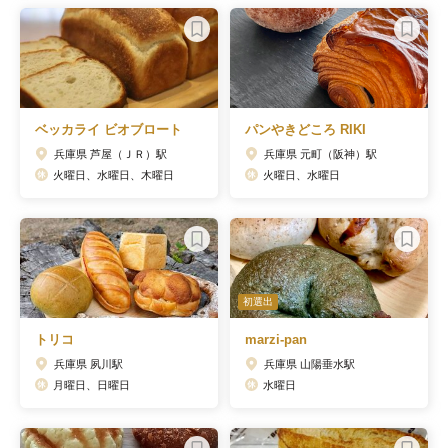
ベッカライ ビオブロート
パンやきどころ RIKI
兵庫県 芦屋（ＪＲ）駅
兵庫県 元町（阪神）駅
火曜日、水曜日、木曜日
火曜日、水曜日
初選出
トリコ
marzi-pan
兵庫県 夙川駅
兵庫県 山陽垂水駅
月曜日、日曜日
水曜日