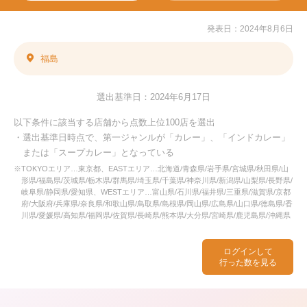
発表日：2024年8月6日
福島
選出基準日：2024年6月17日
以下条件に該当する店舗から点数上位100店を選出
・選出基準日時点で、第一ジャンルが「カレー」、「インドカレー」
または「スープカレー」となっている
※TOKYOエリア…東京都、EASTエリア…北海道/青森県/岩手県/宮城県/秋田県/山
形県/福島県/茨城県/栃木県/群馬県/埼玉県/千葉県/神奈川県/新潟県/山梨県/長野県/
岐阜県/静岡県/愛知県、WESTエリア…富山県/石川県/福井県/三重県/滋賀県/京都
府/大阪府/兵庫県/奈良県/和歌山県/鳥取県/島根県/岡山県/広島県/山口県/徳島県/香
川県/愛媛県/高知県/福岡県/佐賀県/長崎県/熊本県/大分県/宮崎県/鹿児島県/沖縄県
ログインして
行った数を見る