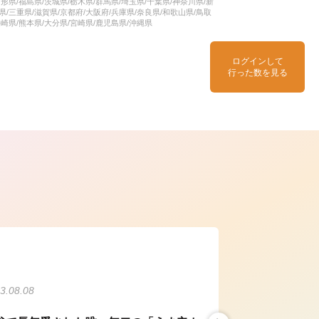
形県/福島県/茨城県/栃木県/群馬県/埼玉県/千葉県/神奈川県/新
県/三重県/滋賀県/京都府/大阪府/兵庫県/奈良県/和歌山県/鳥取
長崎県/熊本県/大分県/宮崎県/鹿児島県/沖縄県
ログインして
行った数を見る
ら
3.08.08