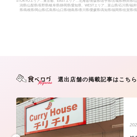
※TOKYOエリア…東京都、EASTエリア…北海道/青森県/岩手県/宮城県/秋田県/山
潟県/山梨県/長野県/岐阜県/静岡県/愛知県、WESTエリア…富山県/石川県/福井
県/島根県/岡山県/広島県/山口県/徳島県/香川県/愛媛県/高知県/福岡県/佐賀県/
選出店舗の掲載記事はこち
202