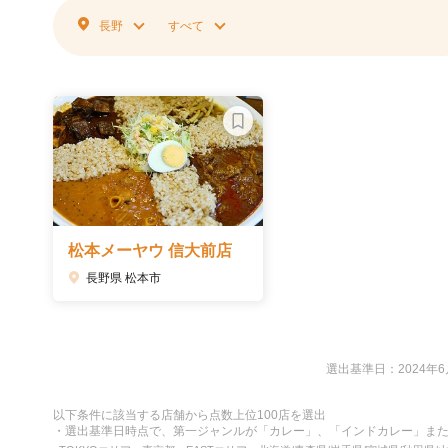
長野
すべて
松本メーヤウ 信大前店
長野県 松本市
選出基準日：2024年6
以下条件に該当する店舗から点数上位100店を選出
・選出基準日時点で、第一ジャンルが「カレー」、「インドカレー」ま