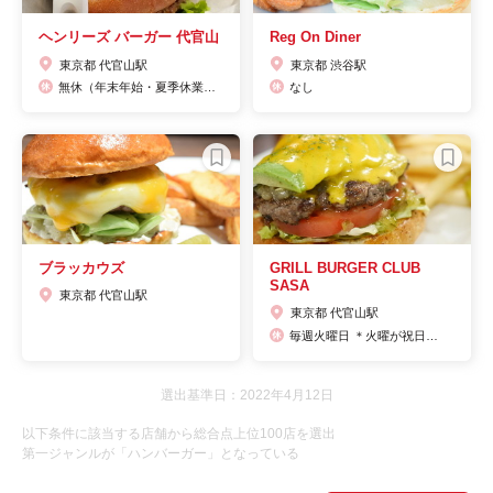
ヘンリーズ バーガー 代官山
Reg On Diner
東京都 代官山駅
東京都 渋谷駅
無休（年末年始・夏季休業あり）
なし
ブラッカウズ
GRILL BURGER CLUB
SASA
東京都 代官山駅
東京都 代官山駅
毎週火曜日 ＊火曜が祝日の場合営業。翌日水曜を休業とします。
選出基準日：2022年4月12日
以下条件に該当する店舗から総合点上位100店を選出
第一ジャンルが「ハンバーガー」となっている