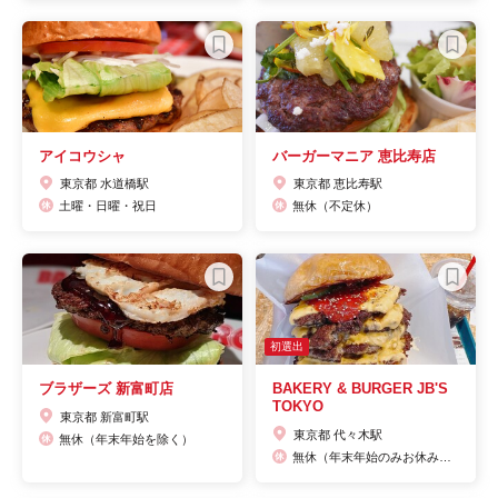
アイコウシャ
バーガーマニア 恵比寿店
東京都 水道橋駅
東京都 恵比寿駅
土曜・日曜・祝日
無休（不定休）
初選出
ブラザーズ 新富町店
BAKERY & BURGER JB'S
TOKYO
東京都 新富町駅
東京都 代々木駅
無休（年末年始を除く）
無休（年末年始のみお休みをいただきます）