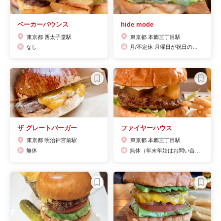
ベーカーバウンス
hide mode
東京都 西太子堂駅
東京都 本郷三丁目駅
なし
月/不定休 月曜日が祝日の場合も、お休みとなります。
ザ グレートバーガー
ファイヤーハウス
東京都 明治神宮前駅
東京都 本郷三丁目駅
無休
無休（年末年始はお問い合わせください）