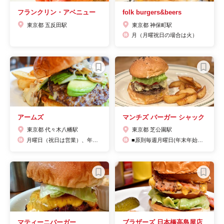
フランクリン・アベニュー
folk burgers&beers
東京都 五反田駅
東京都 神保町駅
月（月曜祝日の場合は火）
アームズ
マンチズ バーガー シャック
東京都 代々木八幡駅
東京都 芝公園駅
月曜日（祝日は営業）、年末年始休みあり
■原則毎週月曜日(年末年始やGWは除く）【1月の定休日】1/29(月)、【2月の定休日】2/5(月) 、2/6（火）、13（火）、19(月）、26（月）
マティーニバーガー
ブラザーズ 日本橋高島屋店