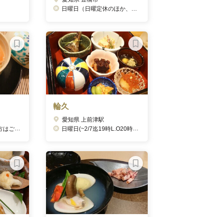
日曜日（日曜定休のほか、休業日は2月8日/22日/23日、3月8日/22日、4月5日/19日、5月3日/4日/5日/24日、6月14日/18日 (7月以降は下記に記載)）
輪久
愛知県 上前津駅
月一度不定休
日曜日(~2/7迄19時L.O20時閉店)