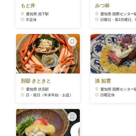
もと井
みつ林
愛知県 池下駅
愛知県 国際センター
不定休
日曜日・第3月曜日、毎月末ディナータイム(献立変更の準
別邸 きときと
淡 如雲
愛知県 伏見駅
愛知県 国際センター
日・祝日（年末年始・お盆）
日曜定休