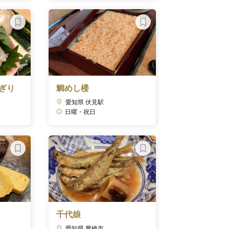
ぎり
鯛めし楼
愛知県 伏見駅
日曜・祝日
千代娘
愛知県 豊橋市