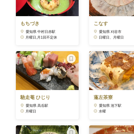
もちづき
こなす
愛知県 中村日赤駅
愛知県 刈谷市
月曜日,月1回不定休
日曜日、月曜日
馳走菴 ひじり
蓬左茶寮
愛知県 高岳駅
愛知県 池下駅
月曜日
水曜