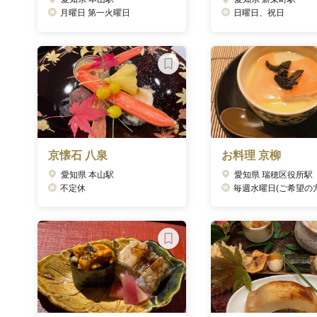
月曜日 第一火曜日
日曜日、祝日
京懐石 八泉
お料理 京柳
愛知県 本山駅
愛知県 瑞穂区役所駅
不定休
毎週水曜日(ご希望の方はご相談ください) 