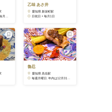
乙味 あさ井
駅
愛知県 新栄町駅
備のため）
日祝日 + 毎月1日
魯忍
駅
愛知県 高岳駅
毎週月曜日. 年内は12月31日まで営業