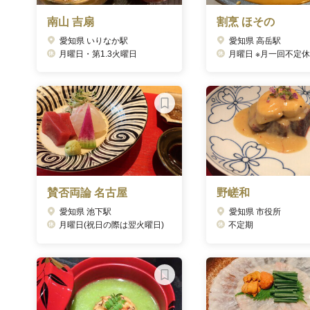
南山 吉扇
割烹 ほその
愛知県 いりなか駅
愛知県 高岳駅
月曜日・第1.3火曜日
月曜日 ※月一回不定休
賛否両論 名古屋
野嵯和
愛知県 池下駅
愛知県 市役所
月曜日(祝日の際は翌火曜日)
不定期