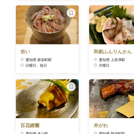
吉い
和創ふんりんかん 
愛知県 新栄町駅
愛知県 上前津駅
日曜日、祝日
月曜日
百花繚蘭
井がわ
愛知県 本山駅
愛知県 新栄町駅