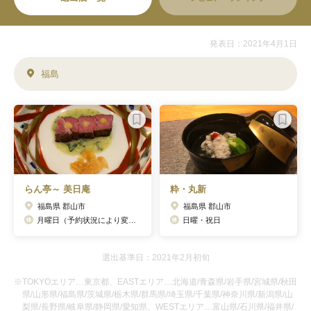
発表日：2021年4月1日
福島
らん亭～ 美日庵
粋・丸新
福島県 郡山市
福島県 郡山市
月曜日（予約状況により変更あり）
日曜・祝日
選出基準日：2021年2月初旬
※TOKYOエリア…東京都、EASTエリア…北海道/青森県/岩手県/宮城県/秋田
県/山形県/福島県/茨城県/栃木県/群馬県/埼玉県/千葉県/神奈川県/新潟県/山
梨県/長野県/岐阜県/静岡県/愛知県、WESTエリア…富山県/石川県/福井県/