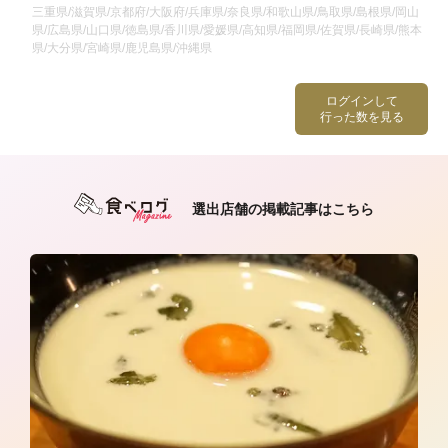
三重県/滋賀県/京都府/大阪府/兵庫県/奈良県/和歌山県/鳥取県/島根県/岡山
県/広島県/山口県/徳島県/香川県/愛媛県/高知県/福岡県/佐賀県/長崎県/熊本
県/大分県/宮崎県/鹿児島県/沖縄県
ログインして
行った数を見る
選出店舗の掲載記事はこちら