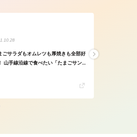
1.10.28
まごサラダもオムレツも厚焼きも全部好
！ 山手線沿線で食べたい「たまごサン...