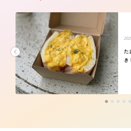
202
よ
た
〉
き