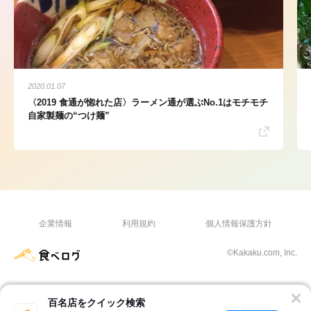
2020.01.07
〈2019 食通が惚れた店〉ラーメン通が選ぶNo.1はモチモチ
自家製麺の“つけ麺”
企業情報
利用規約
個人情報保護方針
©Kakaku.com, Inc.
百名店をクイック検索