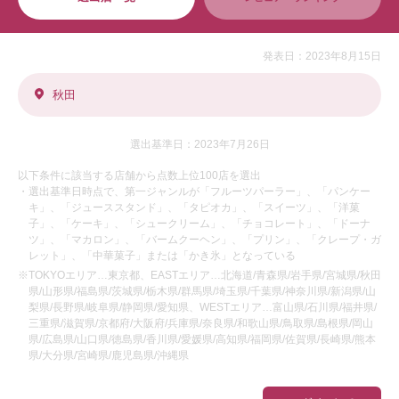
発表日：2023年8月15日
秋田
選出基準日：2023年7月26日
以下条件に該当する店舗から点数上位100店を選出
・選出基準日時点で、第一ジャンルが「フルーツパーラー」、「パンケー
キ」、「ジューススタンド」、「タピオカ」、「スイーツ」、「洋菓
子」、「ケーキ」、「シュークリーム」、「チョコレート」、「ドーナ
ツ」、「マカロン」、「バームクーヘン」、「プリン」、「クレープ・ガ
レット」、「中華菓子」または「かき氷」となっている
※TOKYOエリア…東京都、EASTエリア…北海道/青森県/岩手県/宮城県/秋田
県/山形県/福島県/茨城県/栃木県/群馬県/埼玉県/千葉県/神奈川県/新潟県/山
梨県/長野県/岐阜県/静岡県/愛知県、WESTエリア…富山県/石川県/福井県/
三重県/滋賀県/京都府/大阪府/兵庫県/奈良県/和歌山県/鳥取県/島根県/岡山
県/広島県/山口県/徳島県/香川県/愛媛県/高知県/福岡県/佐賀県/長崎県/熊本
県/大分県/宮崎県/鹿児島県/沖縄県