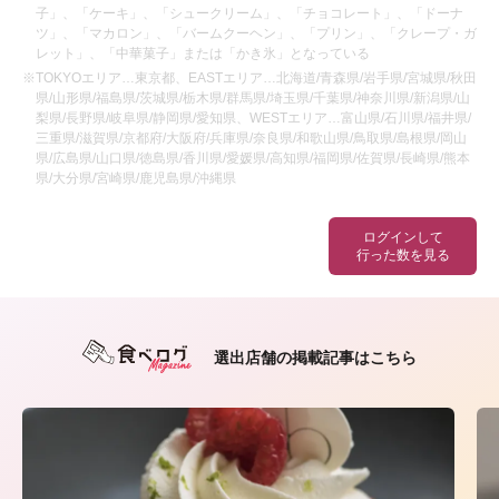
子」、「ケーキ」、「シュークリーム」、「チョコレート」、「ドーナ
ツ」、「マカロン」、「バームクーヘン」、「プリン」、「クレープ・ガ
レット」、「中華菓子」または「かき氷」となっている
※TOKYOエリア…東京都、EASTエリア…北海道/青森県/岩手県/宮城県/秋田
県/山形県/福島県/茨城県/栃木県/群馬県/埼玉県/千葉県/神奈川県/新潟県/山
梨県/長野県/岐阜県/静岡県/愛知県、WESTエリア…富山県/石川県/福井県/
三重県/滋賀県/京都府/大阪府/兵庫県/奈良県/和歌山県/鳥取県/島根県/岡山
県/広島県/山口県/徳島県/香川県/愛媛県/高知県/福岡県/佐賀県/長崎県/熊本
県/大分県/宮崎県/鹿児島県/沖縄県
ログインして
行った数を見る
選出店舗の掲載記事はこちら