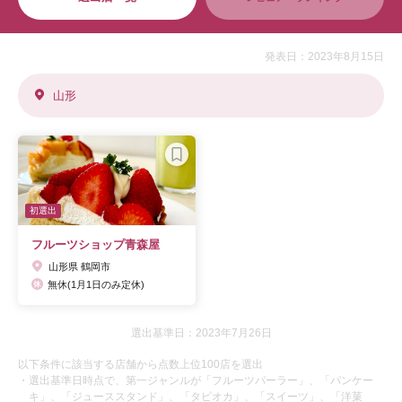
発表日：2023年8月15日
山形
初選出
フルーツショップ青森屋
山形県 鶴岡市
無休(1月1日のみ定休)
選出基準日：2023年7月26日
以下条件に該当する店舗から点数上位100店を選出
・選出基準日時点で、第一ジャンルが「フルーツパーラー」、「パンケー
キ」、「ジューススタンド」、「タピオカ」、「スイーツ」、「洋菓