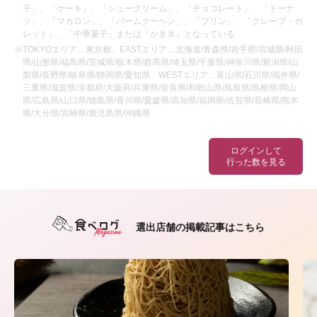
子」、「ケーキ」、「シュークリーム」、「チョコレート」、「ドーナ
ツ」、「マカロン」、「バームクーヘン」、「プリン」、「クレープ・ガ
レット」、「中華菓子」または「かき氷」となっている
※TOKYOエリア…東京都、EASTエリア…北海道/青森県/岩手県/宮城県/秋田
県/山形県/福島県/茨城県/栃木県/群馬県/埼玉県/千葉県/神奈川県/新潟県/山
梨県/長野県/岐阜県/静岡県/愛知県、WESTエリア…富山県/石川県/福井県/
三重県/滋賀県/京都府/大阪府/兵庫県/奈良県/和歌山県/鳥取県/島根県/岡山
県/広島県/山口県/徳島県/香川県/愛媛県/高知県/福岡県/佐賀県/長崎県/熊本
県/大分県/宮崎県/鹿児島県/沖縄県
ログインして
行った数を見る
選出店舗の掲載記事はこちら