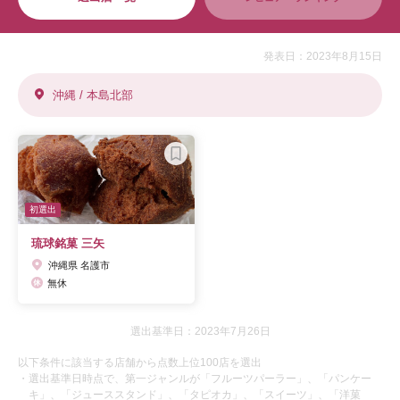
発表日：2023年8月15日
沖縄 / 本島北部
初選出
琉球銘菓 三矢
沖縄県 名護市
無休
選出基準日：2023年7月26日
以下条件に該当する店舗から点数上位100店を選出
・選出基準日時点で、第一ジャンルが「フルーツパーラー」、「パンケー
キ」、「ジューススタンド」、「タピオカ」、「スイーツ」、「洋菓